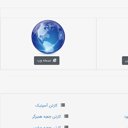
س
نسخه وب
کارتن آسپتیک
ود
کارتن جعبه همبرگر