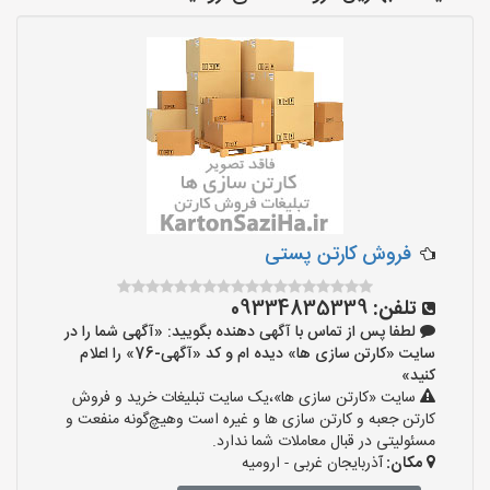
فروش کارتن پستی
تلفن:
09334835339
لطفا پس از تماس با آگهی دهنده بگویید: «آگهی شما را در
سایت «کارتن سازی ها» دیده ام و کد «آگهی-76» را اعلام
کنید»
سایت «کارتن سازی ها»،یک سایت تبلیغات خرید و فروش
کارتن جعبه و کارتن سازی ها و غیره است وهیچ‌گونه منفعت و
مسئولیتی در قبال معاملات شما ندارد.
مکان:
آذربایجان غربی - ارومیه