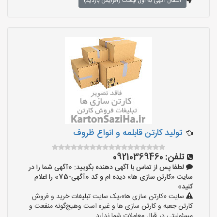
انتقال آگهی به اول لیست (افزایش بازدید)
تولید کارتن قابلمه و انواع ظروف
تلفن:
09210369460
لطفا پس از تماس با آگهی دهنده بگویید: «آگهی شما را در
سایت «کارتن سازی ها» دیده ام و کد «آگهی-75» را اعلام
کنید»
سایت «کارتن سازی ها»،یک سایت تبلیغات خرید و فروش
کارتن جعبه و کارتن سازی ها و غیره است وهیچ‌گونه منفعت و
مسئولیتی در قبال معاملات شما ندارد.