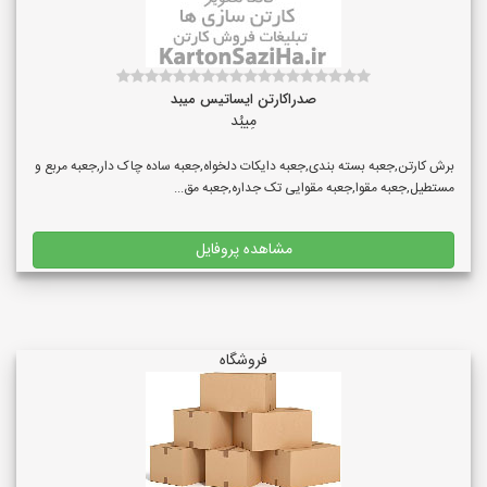
صدراکارتن ایساتیس میبد
مِیبُد
برش کارتن,جعبه بسته بندی,جعبه دایکات دلخواه,جعبه ساده چاک دار,جعبه مربع و
مستطیل,جعبه مقوا,جعبه‌ مقوایی تک جداره,جعبه مق...
مشاهده پروفایل
فروشگاه