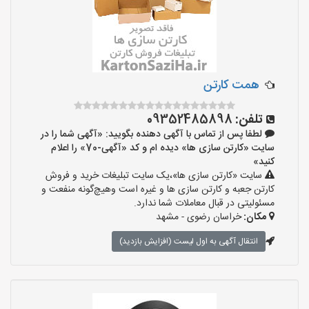
همت کارتن
تلفن:
09352485898
لطفا پس از تماس با آگهی دهنده بگویید: «آگهی شما را در
سایت «کارتن سازی ها» دیده ام و کد «آگهی-70» را اعلام
کنید»
سایت «کارتن سازی ها»،یک سایت تبلیغات خرید و فروش
کارتن جعبه و کارتن سازی ها و غیره است وهیچ‌گونه منفعت و
مسئولیتی در قبال معاملات شما ندارد.
مکان:
خراسان رضوی - مشهد
انتقال آگهی به اول لیست (افزایش بازدید)