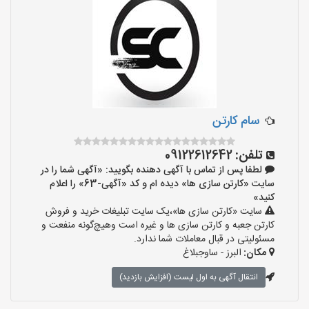
سام کارتن
تلفن:
09122612642
لطفا پس از تماس با آگهی دهنده بگویید: «آگهی شما را در
سایت «کارتن سازی ها» دیده ام و کد «آگهی-63» را اعلام
کنید»
سایت «کارتن سازی ها»،یک سایت تبلیغات خرید و فروش
کارتن جعبه و کارتن سازی ها و غیره است وهیچ‌گونه منفعت و
مسئولیتی در قبال معاملات شما ندارد.
مکان:
البرز - ساوجبلاغ
انتقال آگهی به اول لیست (افزایش بازدید)