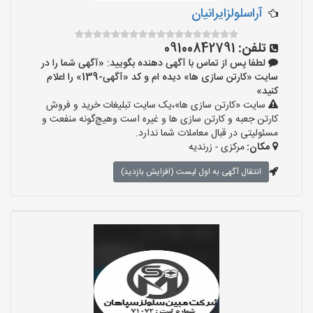
آراسلولزایرانیان
تلفن:
09100842791
لطفا پس از تماس با آگهی دهنده بگویید: «آگهی شما را در
سایت «کارتن سازی ها» دیده ام و کد «آگهی-139» را اعلام
کنید»
سایت «کارتن سازی ها»،یک سایت تبلیغات خرید و فروش
کارتن جعبه و کارتن سازی ها و غیره است وهیچ‌گونه منفعت و
مسئولیتی در قبال معاملات شما ندارد.
مکان:
مرکزی - زرندیه
انتقال آگهی به اول لیست (افزایش بازدید)