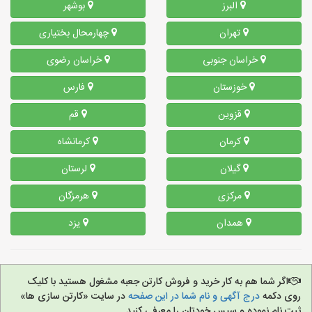
البرز
بوشهر
تهران
چهارمحال بختیاری
خراسان جنوبی
خراسان رضوی
خوزستان
فارس
قزوین
قم
کرمان
کرمانشاه
گیلان
لرستان
مرکزی
هرمزگان
همدان
یزد
اگر شما هم به کار خرید و فروش کارتن جعبه مشغول هستید با کلیک
روی دکمه
درج آگهی و نام شما در این صفحه
در سایت «کارتن سازی ها»
ثبت نام نموده و سپس خودتان را معرفی کنید.