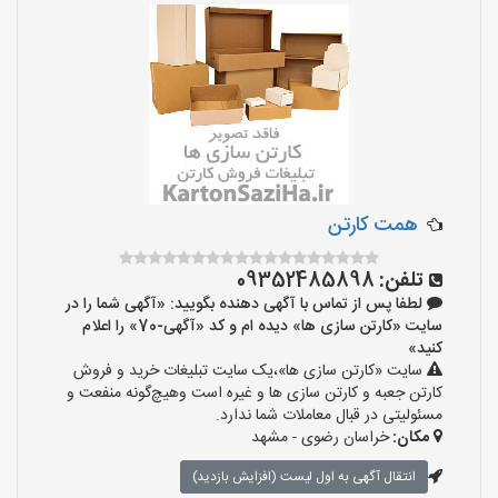
همت کارتن
تلفن:
09352485898
لطفا پس از تماس با آگهی دهنده بگویید: «آگهی شما را در
سایت «کارتن سازی ها» دیده ام و کد «آگهی-70» را اعلام
کنید»
سایت «کارتن سازی ها»،یک سایت تبلیغات خرید و فروش
کارتن جعبه و کارتن سازی ها و غیره است وهیچ‌گونه منفعت و
مسئولیتی در قبال معاملات شما ندارد.
مکان:
خراسان رضوی - مشهد
انتقال آگهی به اول لیست (افزایش بازدید)