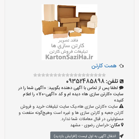
همت کارتن
تلفن:
09352485898
لطفا پس از تماس با آگهی دهنده بگویید: «آگهی شما را در
سایت «کارتن سازی ها» دیده ام و کد «آگهی-70» را اعلام
کنید»
سایت «کارتن سازی ها»،یک سایت تبلیغات خرید و فروش
کارتن جعبه و کارتن سازی ها و غیره است وهیچ‌گونه منفعت و
مسئولیتی در قبال معاملات شما ندارد.
مکان:
خراسان رضوی - مشهد
انتقال آگهی به اول لیست (افزایش بازدید)