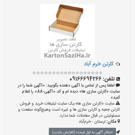
کارتن خرم آباد
تلفن:
09166694266
لطفا پس از تماس با آگهی دهنده بگویید: «آگهی شما را در
سایت «کارتن سازی ها» دیده ام و کد «آگهی-88» را اعلام
کنید»
سایت «کارتن سازی ها»،یک سایت تبلیغات خرید و فروش
کارتن جعبه و کارتن سازی ها و غیره است وهیچ‌گونه منفعت و
مسئولیتی در قبال معاملات شما ندارد.
مکان:
لرستان - خرم‌آباد
انتقال آگهی به اول لیست (افزایش بازدید)