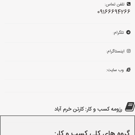
تلفن تماس:
09166694266
تلگرام:
اینستاگرام:
وب سایت:
رزومه کسب و کار: کارتن خرم آباد
گروه های کلی کسب و کار: