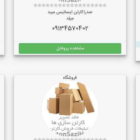
صدراکارتن ایساتیس میبد
مِیبُد
09134570402
مشاهده پروفایل
فروشگاه