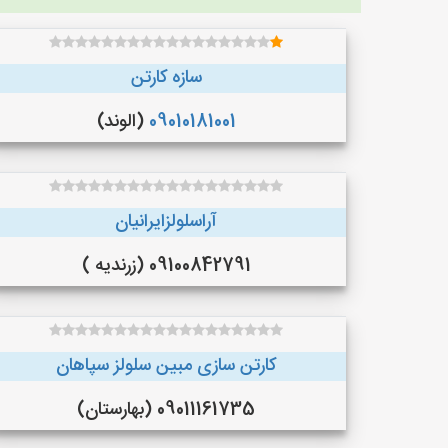
سازه کارتن
09010181001
(الوند)
آراسلولزایرانیان
09100842791 (زرندیه )
کارتن سازی مبین سلولز سپاهان
09011161735 (بهارستان)