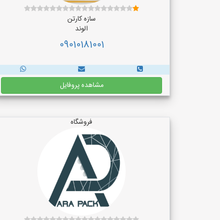
سازه کارتن
الوند
09010181001
مشاهده پروفایل
فروشگاه