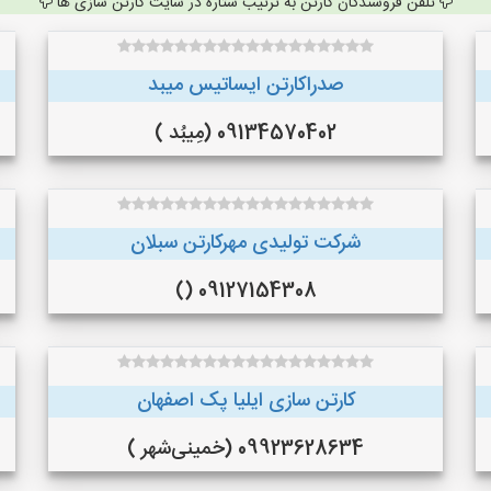
تلفن فروشندگان کارتن به ترتیب ستاره در سایت کارتن سازی ها
صدراکارتن ایساتیس میبد
09134570402 (مِیبُد )
شرکت تولیدی مهرکارتن سبلان
09127154308 ()
کارتن سازی ایلیا پک اصفهان
09923628634 (خمینی‌شهر )