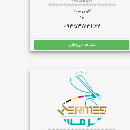
کارتن میلاد
یزد
09353173462
مشاهده پروفایل
تولیدی