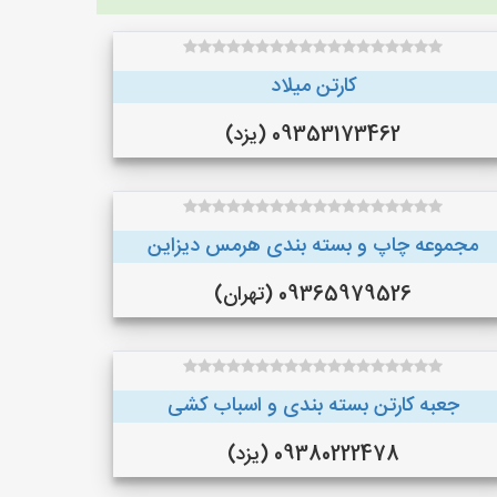
کارتن میلاد
09353173462 (یزد)
مجموعه چاپ و بسته بندی هرمس دیزاین
09365979526 (تهران)
جعبه کارتن بسته بندی و اسباب کشی
09380222478 (یزد)