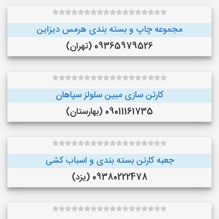
مجموعه چاپ و بسته بندی هرمس دیزاین
09365979526 (تهران)
کارتن سازی مبین سلولز سپاهان
09011161735 (بهارستان)
جعبه کارتن بسته بندی و اسباب کشی
09380222478 (یزد)