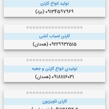
تولید انواع کارتن
09134597969 (یزد)
کارتن اسباب کشی
09229932515 (همدان)
تولیدی انواع کارتن و جعبه
09181116031 (همدان)
کارتن تلویزیون