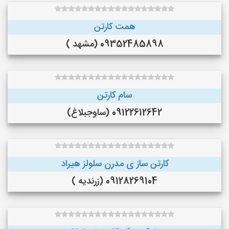
همت کارتن
09352485898 (مشهد )
سام کارتن
09122612642 (ساوجبلاغ)
کارتن ساز ی مدرن سلولز هیراد
09128269104 (زرندیه )