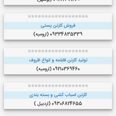
فروش کارتن پستی
09334835339 (ارومیه)
تولید کارتن قابلمه و انواع ظروف
09210369460 (ارومیه)
کارتن اسباب کشی و بسته بندی
09306824655 (اردبیل )