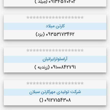
09134570402 (مِیبُد )
کارتن میلاد
09353173462 (یزد)
آراسلولزایرانیان
09100842791 (زرندیه )
شرکت تولیدی مهرکارتن سبلان
09127154308 ()