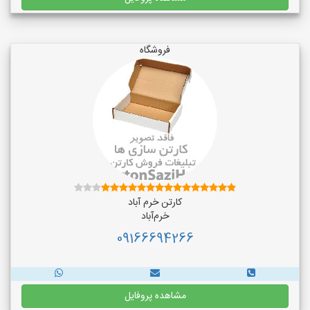
فروشگاه
کارتن خرم آباد
خرم‌آباد
09166694266
مشاهده پروفایل