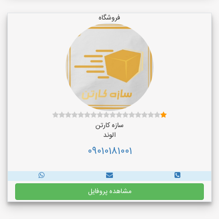
فروشگاه
سازه کارتن
الوند
09010181001
مشاهده پروفایل