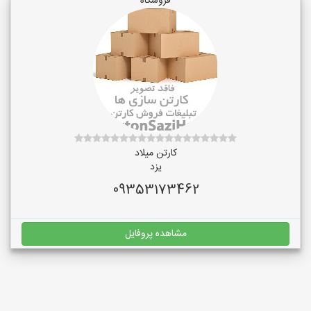
فروشگاه
کارتن میلاد
یزد
09353173462
مشاهده پروفایل