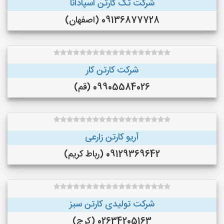
شرکت تک کارتن اسپادانا
09136877728 (اصفهان)
شرکت کارتن کار
09905584026 (قم)
آریو کارتن زارعی
09129369642 (رباط کریم)
شرکت تولیدی کارتن سبز
02634205163 (کرج)