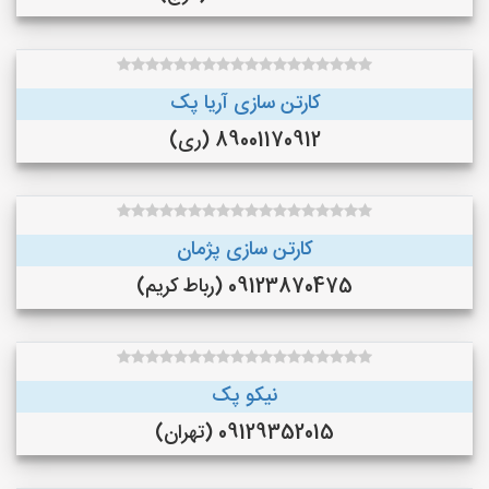
کارتن سازی آریا پک
89001170912 (ری)
کارتن سازی پژمان
09123870475 (رباط کریم)
نیکو پک
09129352015 (تهران)