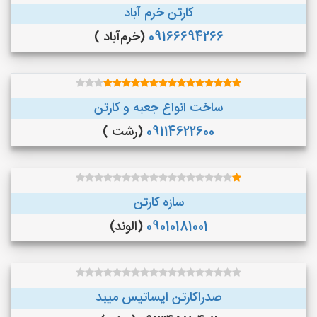
کارتن خرم آباد
09166694266
(خرم‌آباد )
ساخت انواع جعبه و کارتن
09114622600
(رشت )
سازه کارتن
09010181001
(الوند)
صدراکارتن ایساتیس میبد