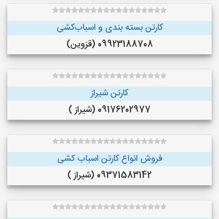
کارتن بسته بندی و اسباب‌کشی
09923188708 (قزوین)
کارتن شیراز
09176202977 (شیراز )
فروش انواع کارتن اسباب کشی
09371583142 (شیراز )