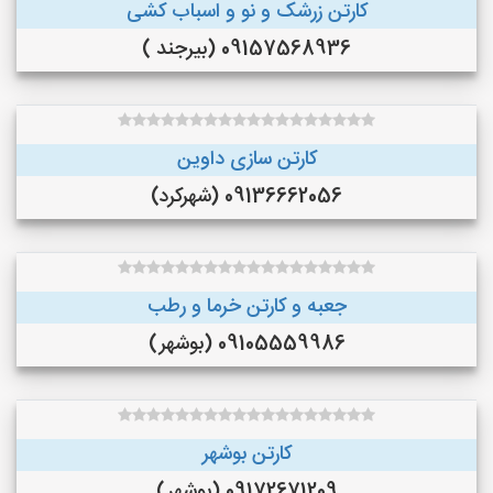
کارتن زرشک و نو و اسباب کشی
09157568936 (بیرجند )
کارتن سازی داوین
09136662056 (شهرکرد)
جعبه و کارتن خرما و‌ رطب
09105559986 (بوشهر)
کارتن بوشهر
09172671209 (بوشهر)