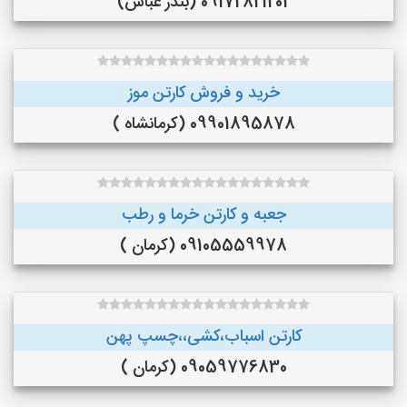
09172821202 (بندر عباس)
خرید و فروش کارتن موز
09901895878 (کرمانشاه )
جعبه و کارتن خرما و رطب
09105559978 (کرمان )
کارتن اسباب،کشی،،چسپ پهن
09059776830 (کرمان )