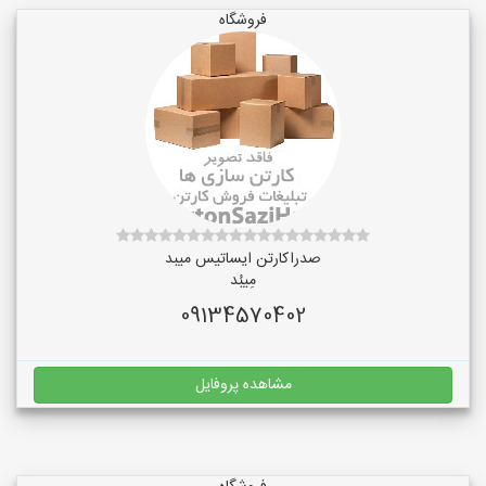
فروشگاه
صدراکارتن ایساتیس میبد
مِیبُد
09134570402
مشاهده پروفایل