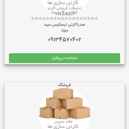
صدراکارتن ایساتیس میبد
مِیبُد
09134570402
مشاهده پروفایل
فروشگاه