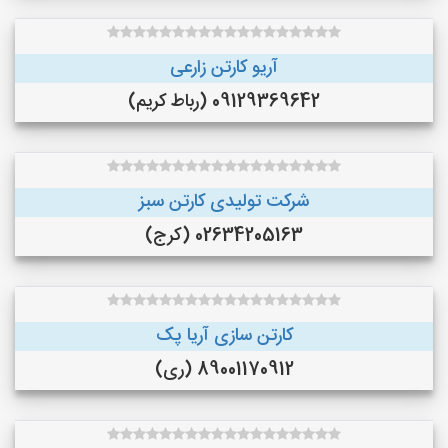
آریو کارتن زارعی
09129369642 (رباط کریم)
شرکت تولیدی کارتن سبز
02634205163 (کرج)
کارتن سازی آریا پک
89001170912 (ری)