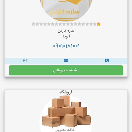
سازه کارتن
الوند
09010181001
مشاهده پروفایل
فروشگاه