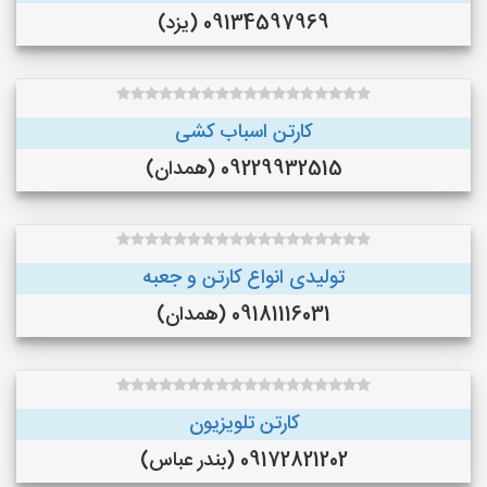
09134597969 (یزد)
کارتن اسباب کشی
09229932515 (همدان)
تولیدی انواع کارتن و جعبه
09181116031 (همدان)
کارتن تلویزیون
09172821202 (بندر عباس)