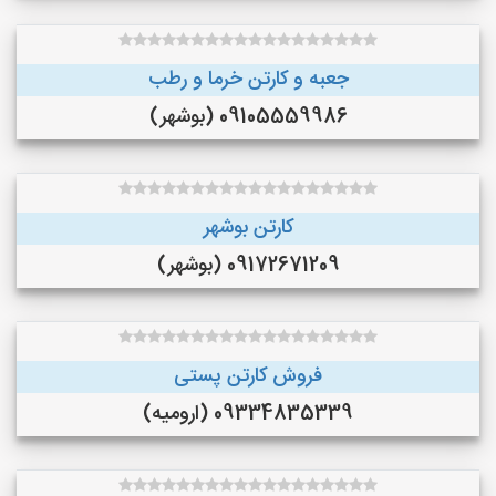
جعبه و کارتن خرما و‌ رطب
09105559986 (بوشهر)
کارتن بوشهر
09172671209 (بوشهر)
فروش کارتن پستی
09334835339 (ارومیه)