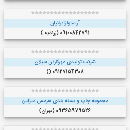
آراسلولزایرانیان
09100842791 (زرندیه )
شرکت تولیدی مهرکارتن سبلان
09127154308 ()
مجموعه چاپ و بسته بندی هرمس دیزاین
09365979526 (تهران)