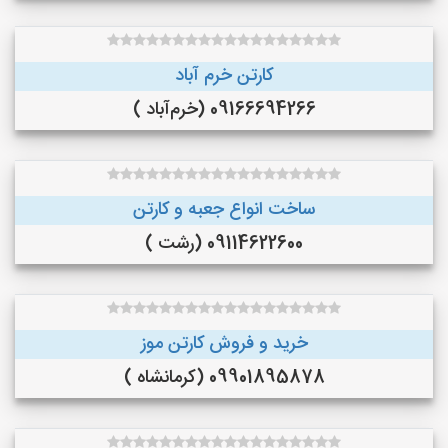
کارتن خرم آباد
09166694266 (خرم‌آباد )
ساخت انواع جعبه و کارتن
09114622600 (رشت )
خرید و فروش کارتن موز
09901895878 (کرمانشاه )