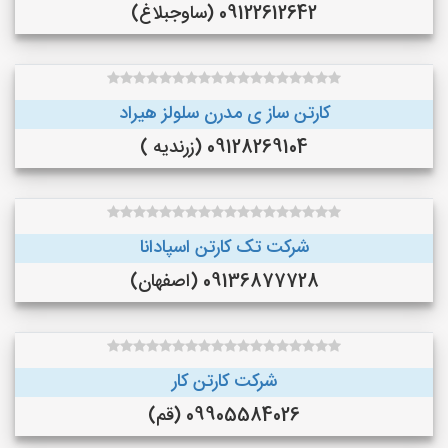
09122612642 (ساوجبلاغ)
کارتن ساز ی مدرن سلولز هیراد
09128269104 (زرندیه )
شرکت تک کارتن اسپادانا
09136877728 (اصفهان)
شرکت کارتن کار
09905584026 (قم)