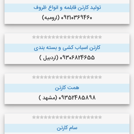
تولید کارتن قابلمه و انواع ظروف
09210369460 (ارومیه)
کارتن اسباب کشی و بسته بندی
09306824655 (اردبیل )
همت کارتن
09352485898 (مشهد )
سام کارتن