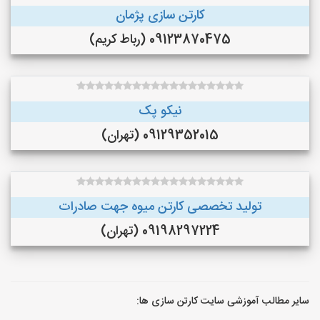
کارتن سازی پژمان
09123870475 (رباط کریم)
نیکو پک
09129352015 (تهران)
تولید تخصصی کارتن میوه جهت صادرات
09198297224 (تهران)
سایر مطالب آموزشی سایت کارتن سازی ها: