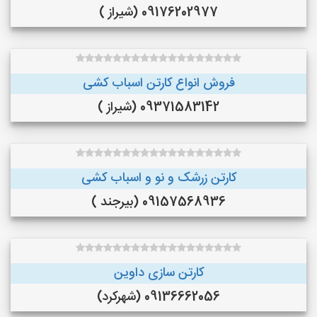
09176202977 (شیراز )
فروش انواع کارتن اسباب کشی
09371583142 (شیراز )
کارتن زرشک و نو و اسباب کشی
09157568936 (بیرجند )
کارتن سازی داوین
09136662056 (شهرکرد)