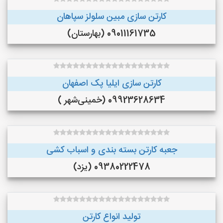
کارتن سازی مبین سلولز سپاهان
09011161735 (بهارستان)
کارتن سازی ایلیا پک اصفهان
09923628634 (خمینی‌شهر )
جعبه کارتن بسته بندی و اسباب کشی
09380222478 (یزد)
تولید انواع کارتن