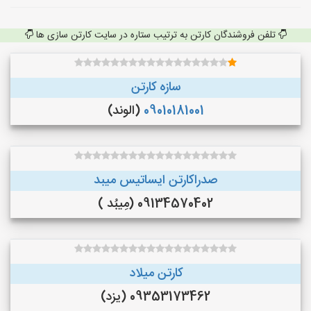
تلفن فروشندگان کارتن به ترتیب ستاره در سایت کارتن سازی ها
سازه کارتن
09010181001
(الوند)
صدراکارتن ایساتیس میبد
09134570402 (مِیبُد )
کارتن میلاد
09353173462 (یزد)