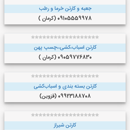
جعبه و کارتن خرما و رطب
09105559978 (کرمان )
کارتن اسباب،کشی،،چسپ پهن
09059776830 (کرمان )
کارتن بسته بندی و اسباب‌کشی
09923188708 (قزوین)
کارتن شیراز