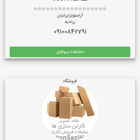
آراسلولزایرانیان
زرندیه
09100842791
مشاهده پروفایل
فروشگاه