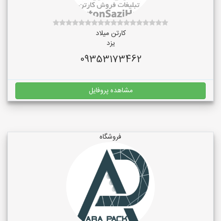
کارتن میلاد
یزد
09353173462
مشاهده پروفایل
فروشگاه