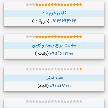
کارتن خرم آباد
09166694266
(خرم‌آباد )
ساخت انواع جعبه و کارتن
09114622600
(رشت )
سازه کارتن
09010181001
(الوند)