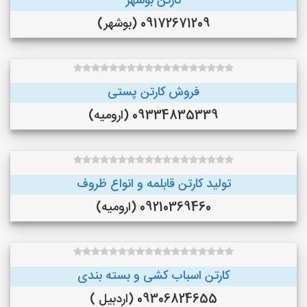
کارتن بوشهر
09172671209 (بوشهر)
فروش کارتن پستی
09334835339 (ارومیه)
تولید کارتن قابلمه و انواع ظروف
09210369460 (ارومیه)
کارتن اسباب کشی و بسته بندی
09306824655 (اردبیل )