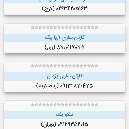
02634205163 (کرج)
کارتن سازی آریا پک
89001170912 (ری)
کارتن سازی پژمان
09123870475 (رباط کریم)
نیکو پک
09129352015 (تهران)