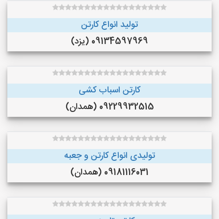
تولید انواع کارتن
09134597969 (یزد)
کارتن اسباب کشی
09229932515 (همدان)
تولیدی انواع کارتن و جعبه
09181116031 (همدان)