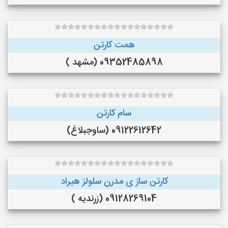
همت کارتن
09352485898 (مشهد )
سام کارتن
09122612642 (ساوجبلاغ)
کارتن ساز ی مدرن سلولز هیراد
09128269104 (زرندیه )