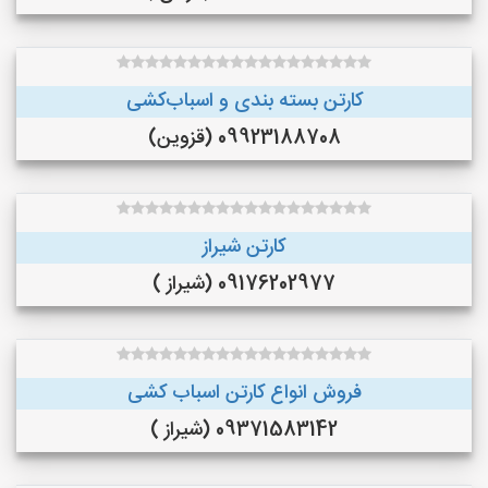
کارتن بسته بندی و اسباب‌کشی
09923188708 (قزوین)
کارتن شیراز
09176202977 (شیراز )
فروش انواع کارتن اسباب کشی
09371583142 (شیراز )