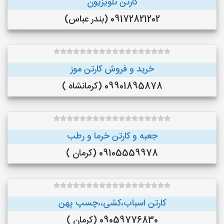
کارتن تلویزیون
09172821202 (بندر عباس)
خرید و فروش کارتن موز
09901895878 (کرمانشاه )
جعبه و کارتن خرما و رطب
09105559978 (کرمان )
کارتن اسباب،کشی،،چسپ پهن
09059776830 (کرمان )