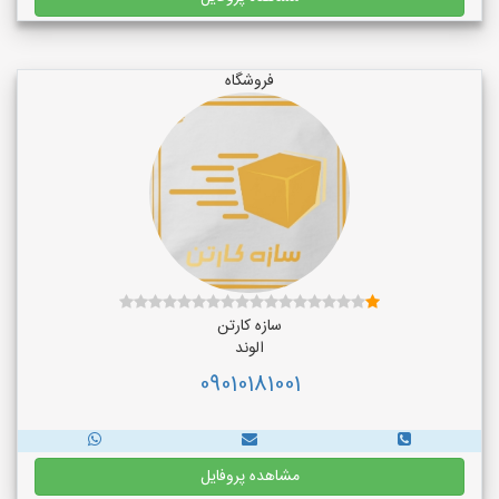
فروشگاه
سازه کارتن
الوند
09010181001
مشاهده پروفایل