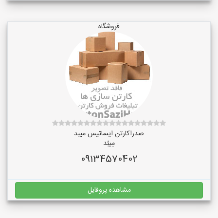
فروشگاه
صدراکارتن ایساتیس میبد
مِیبُد
09134570402
مشاهده پروفایل