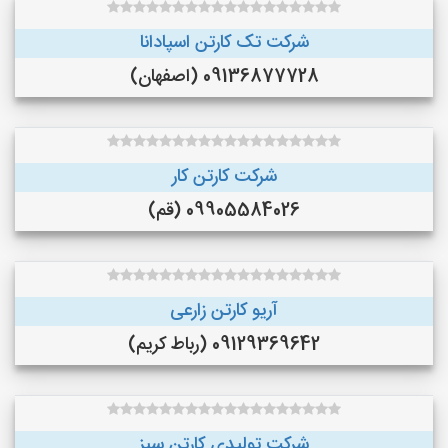
شرکت تک کارتن اسپادانا
09136877728 (اصفهان)
شرکت کارتن کار
09905584026 (قم)
آریو کارتن زارعی
09129369642 (رباط کریم)
شرکت تولیدی کارتن سبز