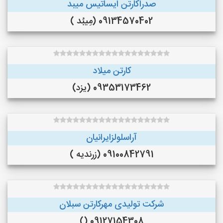
صدراکارتن ایساتیس میبد
09134570402 (مِیبُد )
کارتن میلاد
09353173462 (یزد)
آراسلولزایرانیان
09100842791 (زرندیه )
شرکت تولیدی مهرکارتن سبلان
09127154308 ()