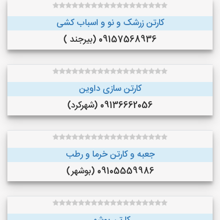
کارتن زرشک و نو و اسباب کشی
09157568936 (بیرجند )
کارتن سازی داوین
09136662056 (شهرکرد)
جعبه و کارتن خرما و‌ رطب
09105559986 (بوشهر)