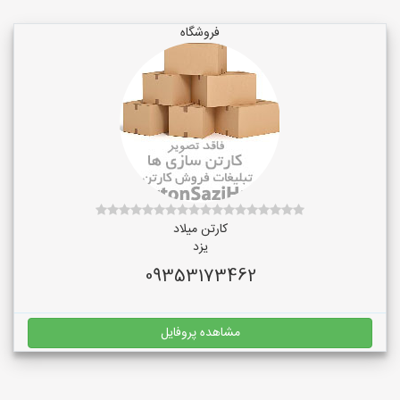
فروشگاه
کارتن میلاد
یزد
09353173462
مشاهده پروفایل