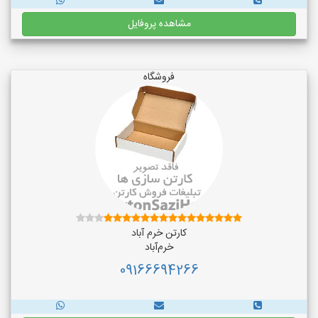
مشاهده پروفایل
فروشگاه
کارتن خرم آباد
خرم‌آباد
09166694266