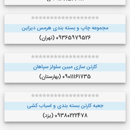
مجموعه چاپ و بسته بندی هرمس دیزاین
09365979526 (تهران)
کارتن سازی مبین سلولز سپاهان
09011161735 (بهارستان)
جعبه کارتن بسته بندی و اسباب کشی
09380222478 (یزد)