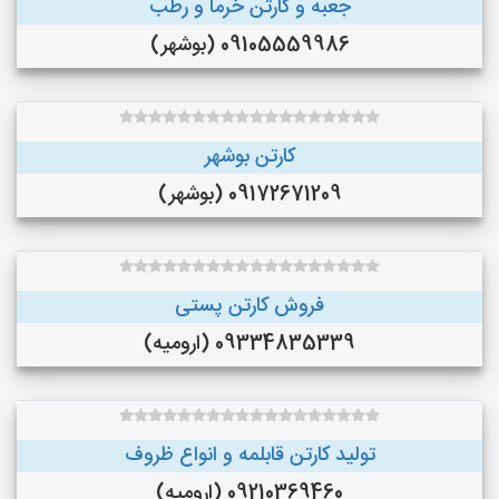
جعبه و کارتن خرما و‌ رطب
09105559986 (بوشهر)
کارتن بوشهر
09172671209 (بوشهر)
فروش کارتن پستی
09334835339 (ارومیه)
تولید کارتن قابلمه و انواع ظروف
09210369460 (ارومیه)