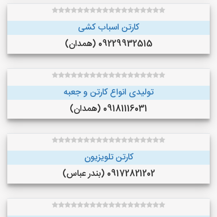
کارتن اسباب کشی
09229932515 (همدان)
تولیدی انواع کارتن و جعبه
09181116031 (همدان)
کارتن تلویزیون
09172821202 (بندر عباس)