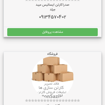
صدراکارتن ایساتیس میبد
مِیبُد
09134570402
مشاهده پروفایل
فروشگاه