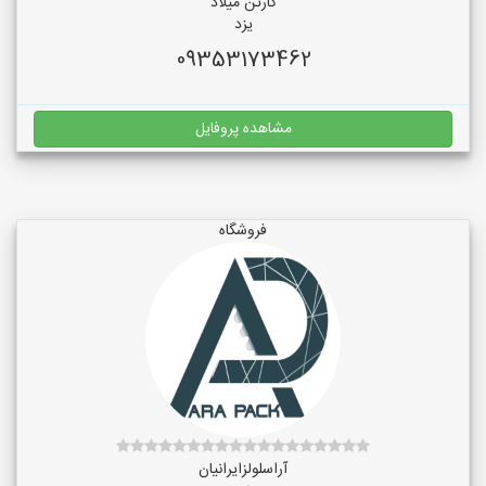
کارتن میلاد
یزد
09353173462
مشاهده پروفایل
فروشگاه
آراسلولزایرانیان