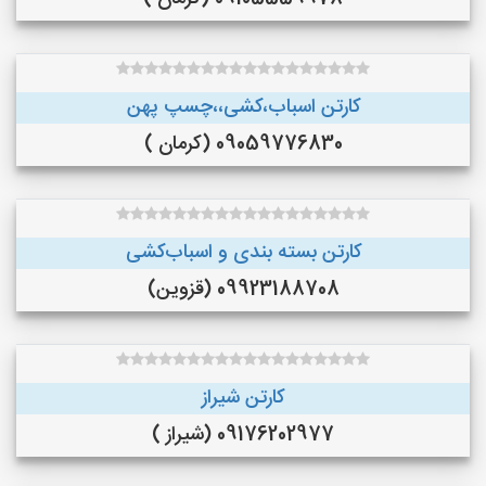
کارتن اسباب،کشی،،چسپ پهن
09059776830 (کرمان )
کارتن بسته بندی و اسباب‌کشی
09923188708 (قزوین)
کارتن شیراز
09176202977 (شیراز )