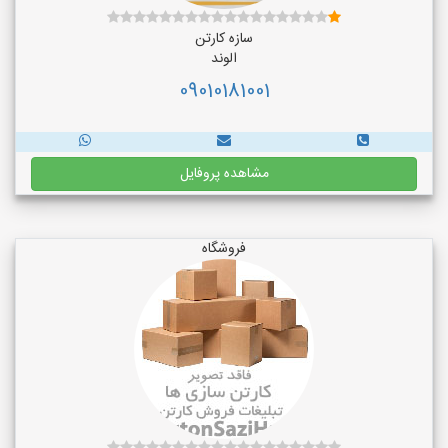
سازه کارتن
الوند
09010181001
مشاهده پروفایل
فروشگاه