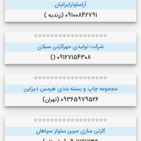
آراسلولزایرانیان
09100842791 (زرندیه )
شرکت تولیدی مهرکارتن سبلان
09127154308 ()
مجموعه چاپ و بسته بندی هرمس دیزاین
09365979526 (تهران)
کارتن سازی مبین سلولز سپاهان