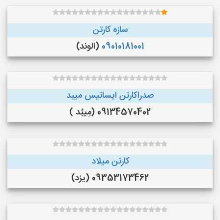
سازه کارتن
09010181001
(الوند)
صدراکارتن ایساتیس میبد
09134570402 (مِیبُد )
کارتن میلاد
09353173462 (یزد)