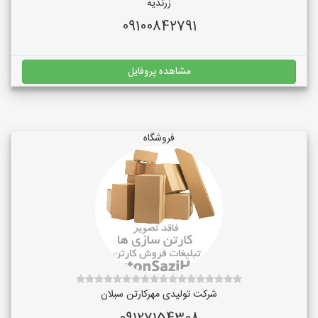
زرندیه
09100842791
مشاهده پروفایل
فروشگاه
شرکت تولیدی مهرکارتن سبلان