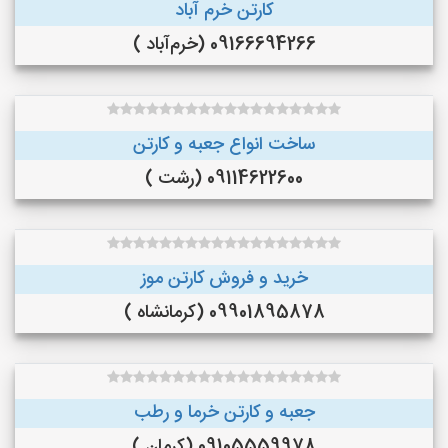
کارتن خرم آباد
09166694266 (خرم‌آباد )
ساخت انواع جعبه و کارتن
09114622600 (رشت )
خرید و فروش کارتن موز
09901895878 (کرمانشاه )
جعبه و کارتن خرما و رطب
09105559978 (کرمان )