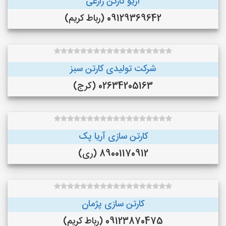
آریو کارتن زارعی
09129369642 (رباط کریم)
شرکت تولیدی کارتن سبز
02634205163 (کرج)
کارتن سازی آریا پک
89001170912 (ری)
کارتن سازی پژمان
09123870475 (رباط کریم)