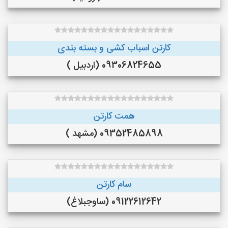
کارتن اسباب کشی و بسته بندی
09306824655 (اردبیل )
همت کارتن
09352485898 (مشهد )
سام کارتن
09122612642 (ساوجبلاغ)