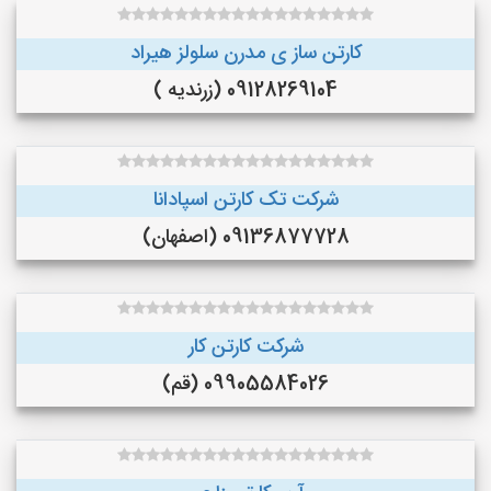
کارتن ساز ی مدرن سلولز هیراد
09128269104 (زرندیه )
شرکت تک کارتن اسپادانا
09136877728 (اصفهان)
شرکت کارتن کار
09905584026 (قم)