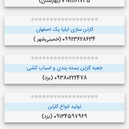
09011161735 (بهارستان)
کارتن سازی ایلیا پک اصفهان
09923628634 (خمینی‌شهر )
جعبه کارتن بسته بندی و اسباب کشی
09380222478 (یزد)
تولید انواع کارتن
09134597969 (یزد)