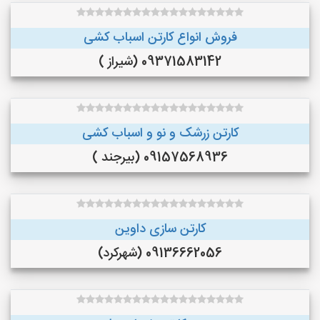
فروش انواع کارتن اسباب کشی
09371583142 (شیراز )
کارتن زرشک و نو و اسباب کشی
09157568936 (بیرجند )
کارتن سازی داوین
09136662056 (شهرکرد)