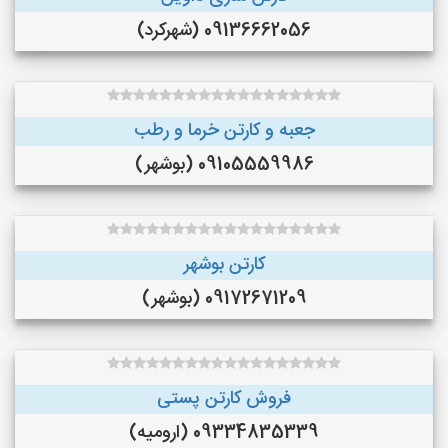
09136662056 (شهرکرد)
جعبه و کارتن خرما و‌ رطب
09105559986 (بوشهر)
کارتن بوشهر
09172671209 (بوشهر)
فروش کارتن پستی
09334835339 (ارومیه)