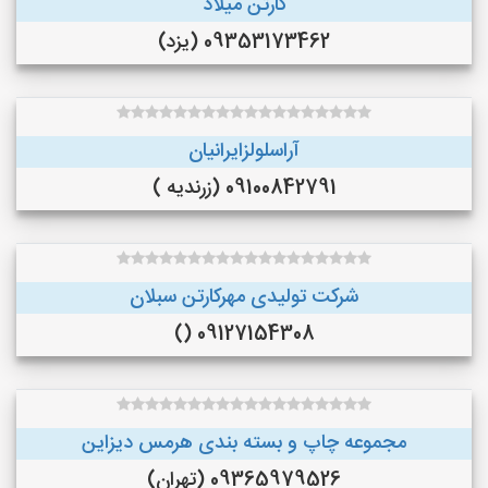
کارتن میلاد
09353173462 (یزد)
آراسلولزایرانیان
09100842791 (زرندیه )
شرکت تولیدی مهرکارتن سبلان
09127154308 ()
مجموعه چاپ و بسته بندی هرمس دیزاین
09365979526 (تهران)