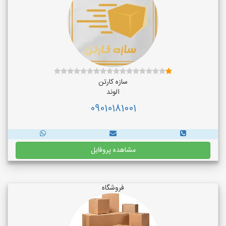
سازه کارتن
الوند
09010181001
مشاهده پروفایل
فروشگاه