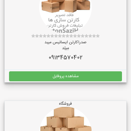
صدراکارتن ایساتیس میبد
مِیبُد
09134570402
مشاهده پروفایل
فروشگاه