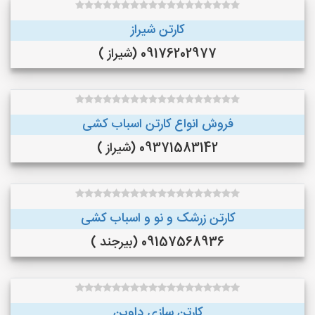
کارتن شیراز
09176202977 (شیراز )
فروش انواع کارتن اسباب کشی
09371583142 (شیراز )
کارتن زرشک و نو و اسباب کشی
09157568936 (بیرجند )
کارتن سازی داوین