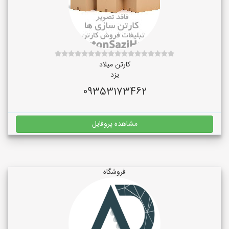
کارتن میلاد
یزد
09353173462
مشاهده پروفایل
فروشگاه