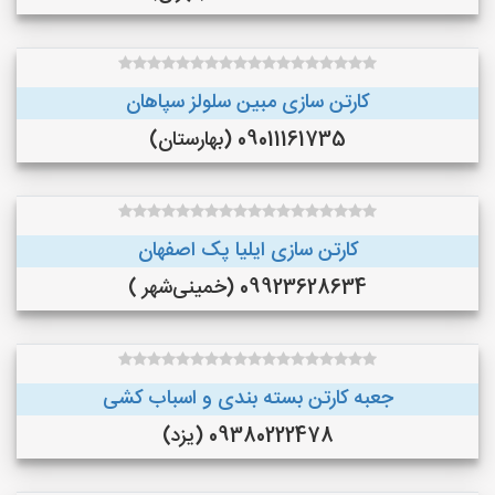
کارتن سازی مبین سلولز سپاهان
09011161735 (بهارستان)
کارتن سازی ایلیا پک اصفهان
09923628634 (خمینی‌شهر )
جعبه کارتن بسته بندی و اسباب کشی
09380222478 (یزد)