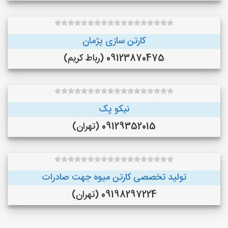
کارتن سازی پژمان
09123870475 (رباط کریم)
نیکو پک
09129352015 (تهران)
تولید تخصصی کارتن میوه جهت صادرات
09198297224 (تهران)