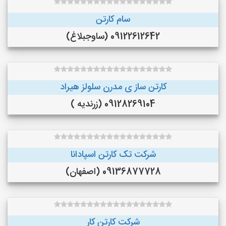
سام کارتن
09122612642 (ساوجبلاغ)
کارتن ساز ی مدرن سلولز هیراد
09128269104 (زرندیه )
شرکت تک کارتن اسپادانا
09136877728 (اصفهان)
شرکت کارتن کار