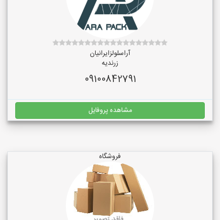
آراسلولزایرانیان
زرندیه
09100842791
مشاهده پروفایل
فروشگاه