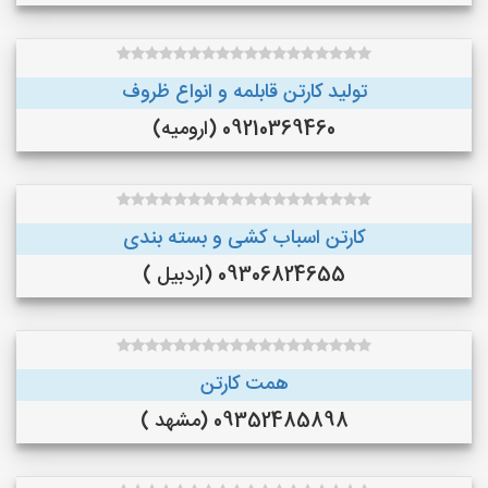
تولید کارتن قابلمه و انواع ظروف
09210369460 (ارومیه)
کارتن اسباب کشی و بسته بندی
09306824655 (اردبیل )
همت کارتن
09352485898 (مشهد )