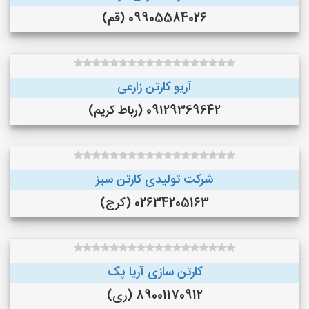
09905584026 (قم)
آریو کارتن زارعی
09129369642 (رباط کریم)
شرکت تولیدی کارتن سبز
02634205163 (کرج)
کارتن سازی آریا پک
89001170912 (ری)