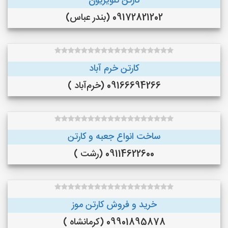
کارتن تلویزیون
09172821202 (بندر عباس)
کارتن خرم آباد
09166694266 (خرم‌آباد )
ساخت انواع جعبه و کارتن
09114622600 (رشت )
خرید و فروش کارتن موز
09901895878 (کرمانشاه )