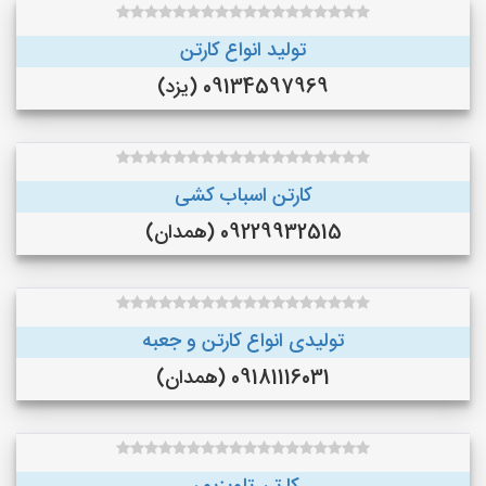
تولید انواع کارتن
09134597969 (یزد)
کارتن اسباب کشی
09229932515 (همدان)
تولیدی انواع کارتن و جعبه
09181116031 (همدان)