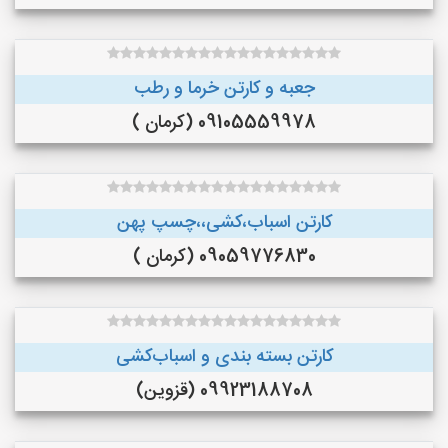
جعبه و کارتن خرما و رطب
09105559978 (کرمان )
کارتن اسباب،کشی،،چسپ پهن
09059776830 (کرمان )
کارتن بسته بندی و اسباب‌کشی
09923188708 (قزوین)