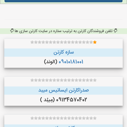
تلفن فروشندگان کارتن به ترتیب ستاره در سایت کارتن سازی ها
سازه کارتن
09010181001
(الوند)
صدراکارتن ایساتیس میبد
09134570402 (مِیبُد )