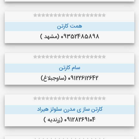
همت کارتن
09352485898 (مشهد )
سام کارتن
09122612642 (ساوجبلاغ)
کارتن ساز ی مدرن سلولز هیراد
09128269104 (زرندیه )