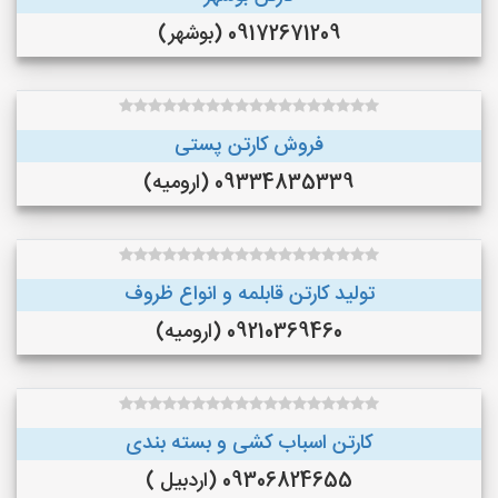
09172671209 (بوشهر)
فروش کارتن پستی
09334835339 (ارومیه)
تولید کارتن قابلمه و انواع ظروف
09210369460 (ارومیه)
کارتن اسباب کشی و بسته بندی
09306824655 (اردبیل )