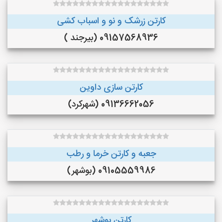
کارتن زرشک و نو و اسباب کشی
09157568936 (بیرجند )
کارتن سازی داوین
09136662056 (شهرکرد)
جعبه و کارتن خرما و‌ رطب
09105559986 (بوشهر)
کارتن بوشهر