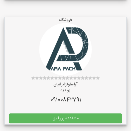
فروشگاه
آراسلولزایرانیان
زرندیه
09100842791
مشاهده پروفایل