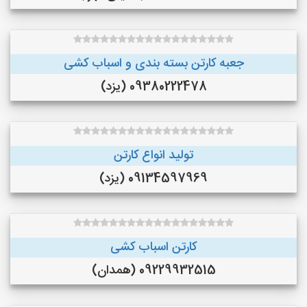
جعبه کارتن بسته بندی و اسباب کشی
09380222478 (یزد)
تولید انواع کارتن
09134597969 (یزد)
کارتن اسباب کشی
09229932515 (همدان)