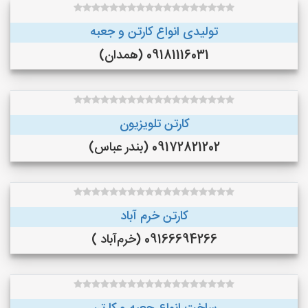
تولیدی انواع کارتن و جعبه
09181116031 (همدان)
کارتن تلویزیون
09172821202 (بندر عباس)
کارتن خرم آباد
09166694266 (خرم‌آباد )