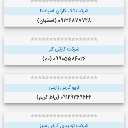
شرکت تک کارتن اسپادانا
09136877728 (اصفهان)
شرکت کارتن کار
09905584026 (قم)
آریو کارتن زارعی
09129369642 (رباط کریم)
شرکت تولیدی کارتن سبز