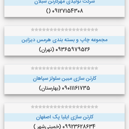
شرکت تولیدی مهرکارتن سبلان
09127154308 ()
مجموعه چاپ و بسته بندی هرمس دیزاین
09365979526 (تهران)
کارتن سازی مبین سلولز سپاهان
09011161735 (بهارستان)
کارتن سازی ایلیا پک اصفهان
09923628634 (خمینی‌شهر )