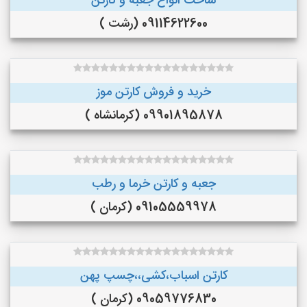
ساخت انواع جعبه و کارتن
09114622600 (رشت )
خرید و فروش کارتن موز
09901895878 (کرمانشاه )
جعبه و کارتن خرما و رطب
09105559978 (کرمان )
کارتن اسباب،کشی،،چسپ پهن
09059776830 (کرمان )