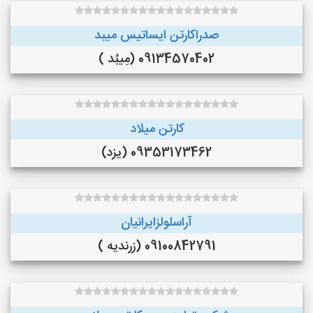
صدراکارتن ایساتیس میبد
09134570402 (مِیبُد )
کارتن میلاد
09353173462 (یزد)
آراسلولزایرانیان
09100842791 (زرندیه )