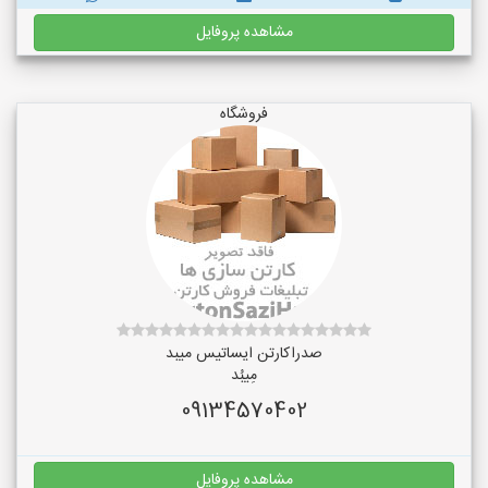
مشاهده پروفایل
فروشگاه
صدراکارتن ایساتیس میبد
مِیبُد
09134570402
مشاهده پروفایل