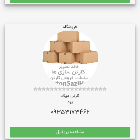
فروشگاه
کارتن میلاد
یزد
09353173462
مشاهده پروفایل