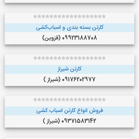
کارتن بسته بندی و اسباب‌کشی
09923188708 (قزوین)
کارتن شیراز
09176202977 (شیراز )
فروش انواع کارتن اسباب کشی
09371583142 (شیراز )