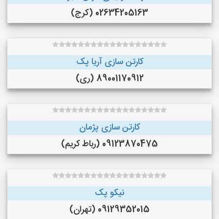
02634205163 (کرج)
کارتن سازی آریا پک
89001170912 (ری)
کارتن سازی پژمان
09123870475 (رباط کریم)
نیکو پک
09129352015 (تهران)