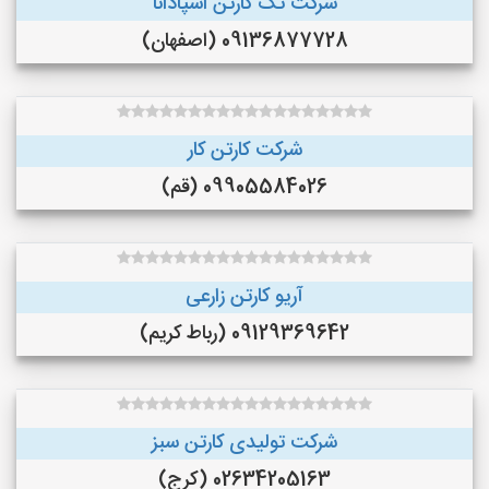
شرکت تک کارتن اسپادانا
09136877728 (اصفهان)
شرکت کارتن کار
09905584026 (قم)
آریو کارتن زارعی
09129369642 (رباط کریم)
شرکت تولیدی کارتن سبز
02634205163 (کرج)