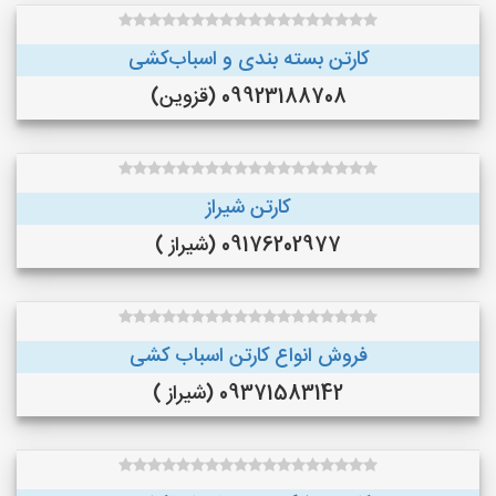
کارتن بسته بندی و اسباب‌کشی
09923188708 (قزوین)
کارتن شیراز
09176202977 (شیراز )
فروش انواع کارتن اسباب کشی
09371583142 (شیراز )