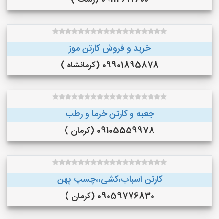
09114622600 (رشت )
خرید و فروش کارتن موز
09901895878 (کرمانشاه )
جعبه و کارتن خرما و رطب
09105559978 (کرمان )
کارتن اسباب،کشی،،چسپ پهن
09059776830 (کرمان )