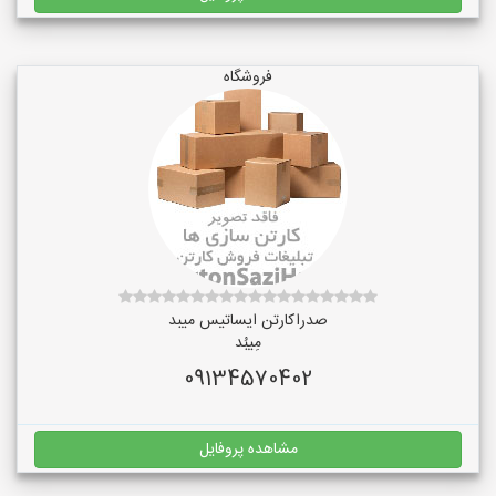
فروشگاه
صدراکارتن ایساتیس میبد
مِیبُد
09134570402
مشاهده پروفایل