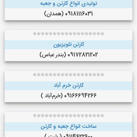
تولیدی انواع کارتن و جعبه
09181116031 (همدان)
کارتن تلویزیون
09172821202 (بندر عباس)
کارتن خرم آباد
09166694266 (خرم‌آباد )
ساخت انواع جعبه و کارتن