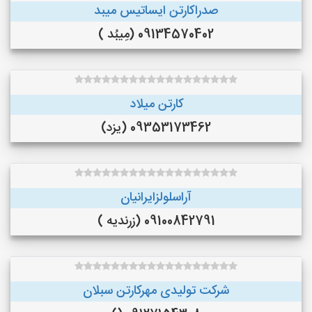
صدراکارتن ایساتیس میبد
09134570402 (مِیبُد )
کارتن میلاد
09353173462 (یزد)
آراسلولزایرانیان
09100842791 (زرندیه )
شرکت تولیدی مهرکارتن سبلان