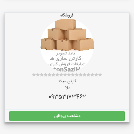
فروشگاه
کارتن میلاد
یزد
09353173462
مشاهده پروفایل