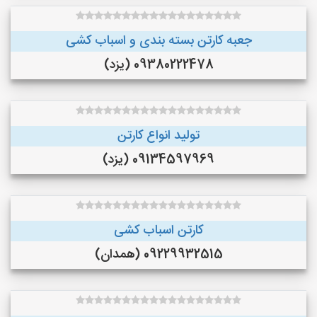
جعبه کارتن بسته بندی و اسباب کشی
09380222478 (یزد)
تولید انواع کارتن
09134597969 (یزد)
کارتن اسباب کشی
09229932515 (همدان)