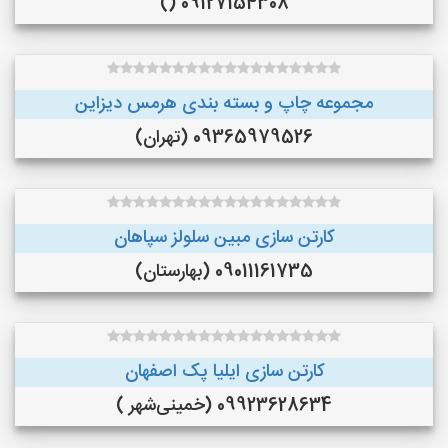
09127154308 ()
مجموعه چاپ و بسته بندی هرمس دیزاین
09365979526 (تهران)
کارتن سازی مبین سلولز سپاهان
09011161735 (بهارستان)
کارتن سازی ایلیا پک اصفهان
09923628634 (خمینی‌شهر )