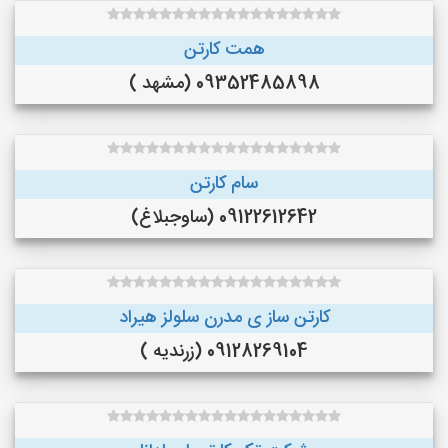
همت کارتن
09352485898 (مشهد )
سام کارتن
09122612642 (ساوجبلاغ)
کارتن ساز ی مدرن سلولز هیراد
09128269104 (زرندیه )