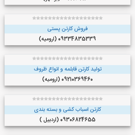
فروش کارتن پستی
09334835339 (ارومیه)
تولید کارتن قابلمه و انواع ظروف
09210369460 (ارومیه)
کارتن اسباب کشی و بسته بندی
09306824655 (اردبیل )