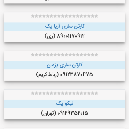
کارتن سازی آریا پک
89001170912 (ری)
کارتن سازی پژمان
09123870475 (رباط کریم)
نیکو پک
09129352015 (تهران)