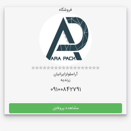
فروشگاه
آراسلولزایرانیان
زرندیه
09100842791
مشاهده پروفایل