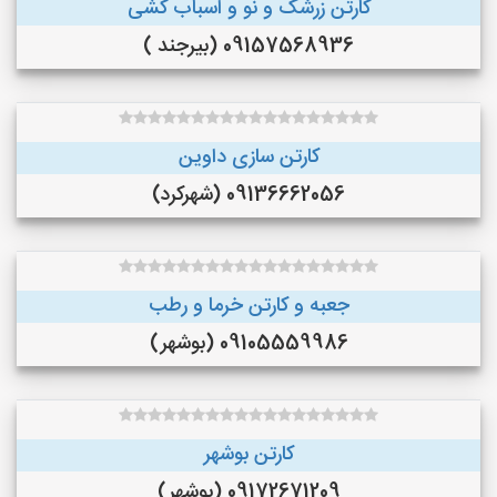
کارتن زرشک و نو و اسباب کشی
09157568936 (بیرجند )
کارتن سازی داوین
09136662056 (شهرکرد)
جعبه و کارتن خرما و‌ رطب
09105559986 (بوشهر)
کارتن بوشهر
09172671209 (بوشهر)