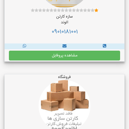
سازه کارتن
الوند
09010181001
مشاهده پروفایل
فروشگاه