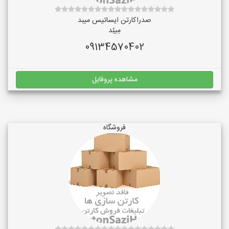
صدراکارتن ایساتیس میبد
مِیبُد
09134570402
مشاهده پروفایل
فروشگاه