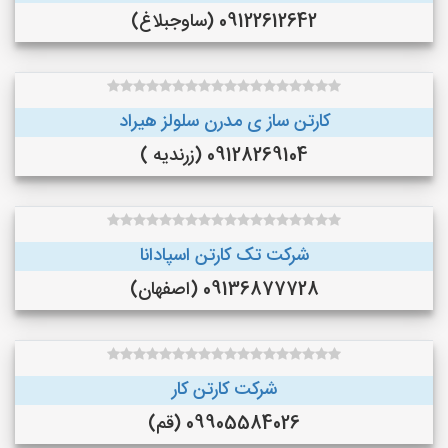
09122612642 (ساوجبلاغ)
کارتن ساز ی مدرن سلولز هیراد
09128269104 (زرندیه )
شرکت تک کارتن اسپادانا
09136877728 (اصفهان)
شرکت کارتن کار
09905584026 (قم)