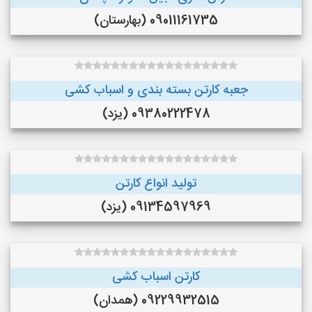
09011161735 (بهارستان)
جعبه کارتن بسته بندی و اسباب کشی
09380222478 (یزد)
تولید انواع کارتن
09134597969 (یزد)
کارتن اسباب کشی
09229932515 (همدان)