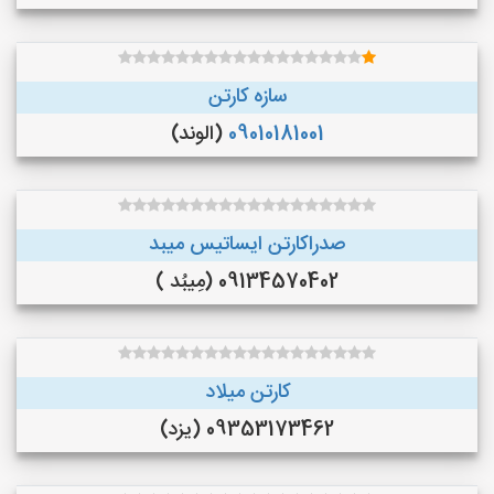
سازه کارتن
09010181001
(الوند)
صدراکارتن ایساتیس میبد
09134570402 (مِیبُد )
کارتن میلاد
09353173462 (یزد)