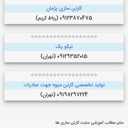
کارتن سازی پژمان
09123870475 (رباط کریم)
نیکو پک
09129352015 (تهران)
تولید تخصصی کارتن میوه جهت صادرات
09198297224 (تهران)
سایر مطالب آموزشی سایت کارتن سازی ها: