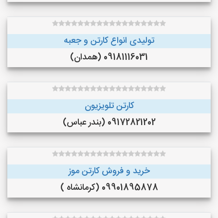
تولیدی انواع کارتن و جعبه
09181116031 (همدان)
کارتن تلویزیون
09172821202 (بندر عباس)
خرید و فروش کارتن موز
09901895878 (کرمانشاه )