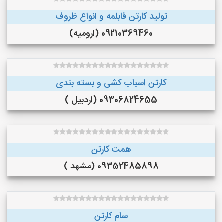
تولید کارتن قابلمه و انواع ظروف
09210369460 (ارومیه)
کارتن اسباب کشی و بسته بندی
09306824655 (اردبیل )
همت کارتن
09352485898 (مشهد )
سام کارتن