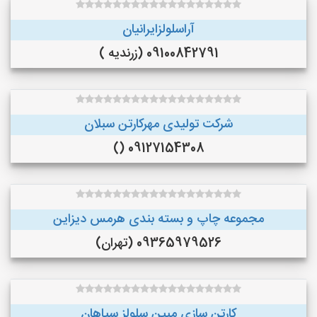
آراسلولزایرانیان
09100842791 (زرندیه )
شرکت تولیدی مهرکارتن سبلان
09127154308 ()
مجموعه چاپ و بسته بندی هرمس دیزاین
09365979526 (تهران)
کارتن سازی مبین سلولز سپاهان