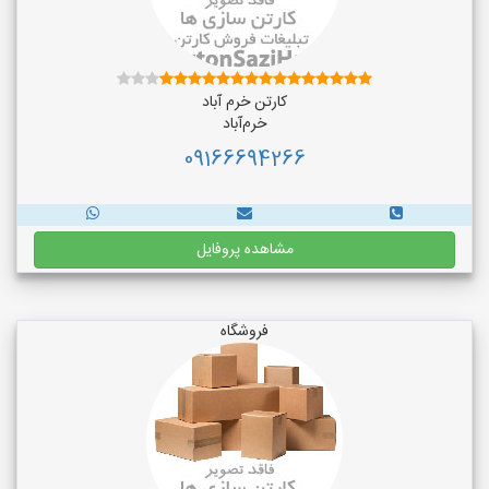
کارتن خرم آباد
خرم‌آباد
09166694266
مشاهده پروفایل
فروشگاه