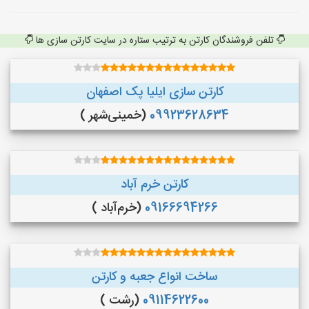
تلفن فروشندگان کارتن به ترتیب ستاره در سایت کارتن سازی ها
کارتن سازی ایلیا پک اصفهان
09923628634
(خمینی‌شهر )
کارتن خرم آباد
09166694266
(خرم‌آباد )
ساخت انواع جعبه و کارتن
09114622600
(رشت )