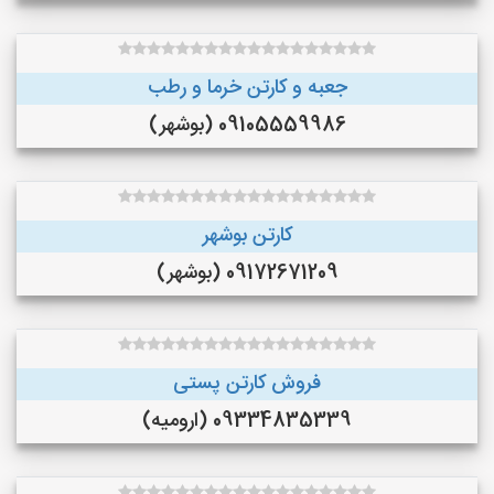
جعبه و کارتن خرما و‌ رطب
09105559986 (بوشهر)
کارتن بوشهر
09172671209 (بوشهر)
فروش کارتن پستی
09334835339 (ارومیه)