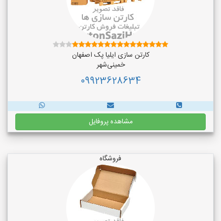
کارتن سازی ایلیا پک اصفهان
خمینی‌شهر
09923628634
مشاهده پروفایل
فروشگاه