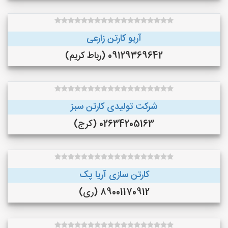
آریو کارتن زارعی
09129369642 (رباط کریم)
شرکت تولیدی کارتن سبز
02634205163 (کرج)
کارتن سازی آریا پک
89001170912 (ری)