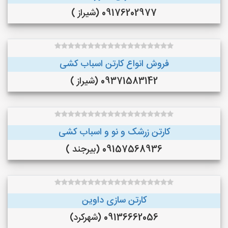
09176202977 (شیراز )
فروش انواع کارتن اسباب کشی
09371583142 (شیراز )
کارتن زرشک و نو و اسباب کشی
09157568936 (بیرجند )
کارتن سازی داوین
09136662056 (شهرکرد)