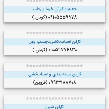
جعبه و کارتن خرما و رطب
09105559978 (کرمان )
کارتن اسباب،کشی،،چسپ پهن
09059776830 (کرمان )
کارتن بسته بندی و اسباب‌کشی
09923188708 (قزوین)
کارتن شیراز