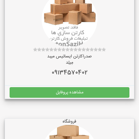
صدراکارتن ایساتیس میبد
مِیبُد
09134570402
مشاهده پروفایل
فروشگاه