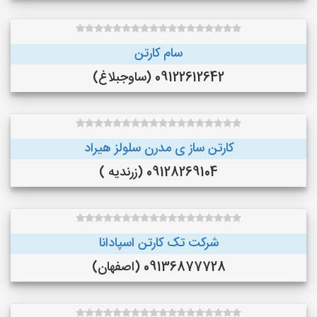
سام کارتن
09122612642 (ساوجبلاغ)
کارتن ساز ی مدرن سلولز هیراد
09128269104 (زرندیه )
شرکت تک کارتن اسپادانا
09136877728 (اصفهان)