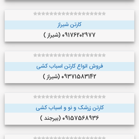
کارتن شیراز
09176202977 (شیراز )
فروش انواع کارتن اسباب کشی
09371583142 (شیراز )
کارتن زرشک و نو و اسباب کشی
09157568936 (بیرجند )