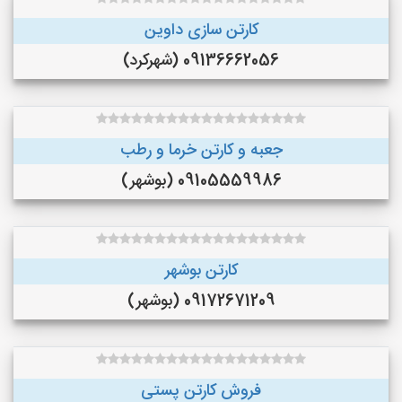
کارتن سازی داوین
09136662056 (شهرکرد)
جعبه و کارتن خرما و‌ رطب
09105559986 (بوشهر)
کارتن بوشهر
09172671209 (بوشهر)
فروش کارتن پستی