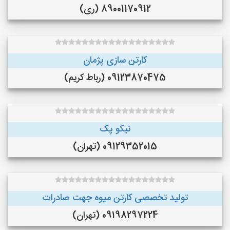
89001170912 (ری)
کارتن سازی پژمان
09123870475 (رباط کریم)
نیکو پک
09129352015 (تهران)
تولید تخصصی کارتن میوه جهت صادرات
09198297224 (تهران)