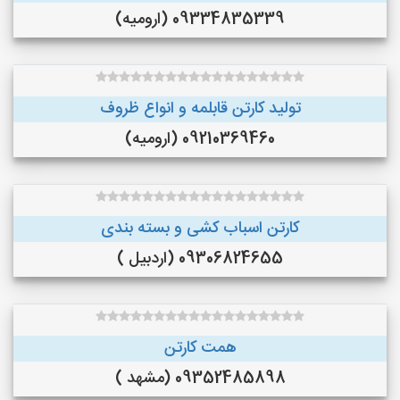
09334835339 (ارومیه)
تولید کارتن قابلمه و انواع ظروف
09210369460 (ارومیه)
کارتن اسباب کشی و بسته بندی
09306824655 (اردبیل )
همت کارتن
09352485898 (مشهد )