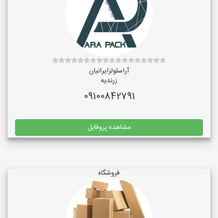
آراسلولزایرانیان
زرندیه
09100842791
مشاهده پروفایل
فروشگاه