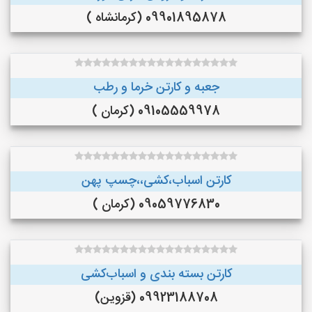
09901895878 (کرمانشاه )
جعبه و کارتن خرما و رطب
09105559978 (کرمان )
کارتن اسباب،کشی،،چسپ پهن
09059776830 (کرمان )
کارتن بسته بندی و اسباب‌کشی
09923188708 (قزوین)