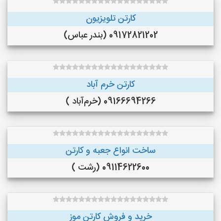
کارتن تلویزیون
09172821202 (بندر عباس)
کارتن خرم آباد
09166694266 (خرم‌آباد )
ساخت انواع جعبه و کارتن
09114622600 (رشت )
خرید و فروش کارتن موز