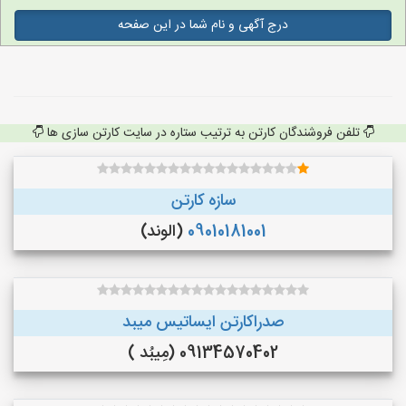
درج آگهی و نام شما در این صفحه
تلفن فروشندگان کارتن به ترتیب ستاره در سایت کارتن سازی ها
سازه کارتن
09010181001
(الوند)
صدراکارتن ایساتیس میبد
09134570402 (مِیبُد )