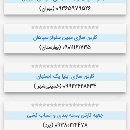
09365979526 (تهران)
کارتن سازی مبین سلولز سپاهان
09011161735 (بهارستان)
کارتن سازی ایلیا پک اصفهان
09923628634 (خمینی‌شهر )
جعبه کارتن بسته بندی و اسباب کشی
09380222478 (یزد)