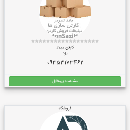
کارتن میلاد
یزد
09353173462
مشاهده پروفایل
فروشگاه