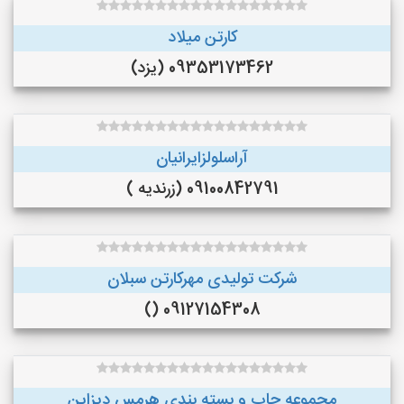
کارتن میلاد
09353173462 (یزد)
آراسلولزایرانیان
09100842791 (زرندیه )
شرکت تولیدی مهرکارتن سبلان
09127154308 ()
مجموعه چاپ و بسته بندی هرمس دیزاین