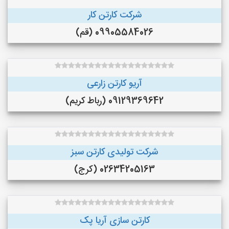
شرکت کارتن کار
09905584026 (قم)
آریو کارتن زارعی
09129369642 (رباط کریم)
شرکت تولیدی کارتن سبز
02634205163 (کرج)
کارتن سازی آریا پک