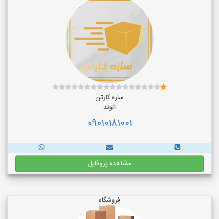
سازه کارتن
الوند
09010181001
مشاهده پروفایل
فروشگاه