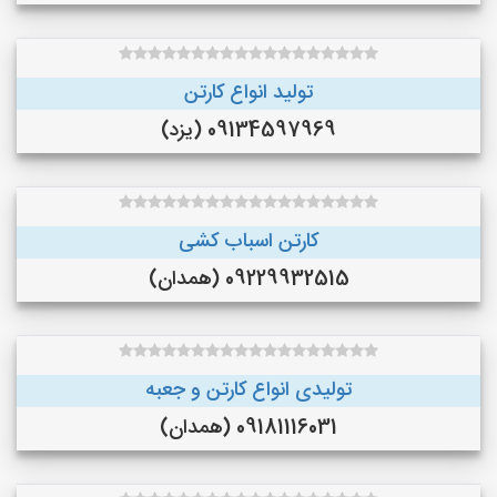
تولید انواع کارتن
09134597969 (یزد)
کارتن اسباب کشی
09229932515 (همدان)
تولیدی انواع کارتن و جعبه
09181116031 (همدان)