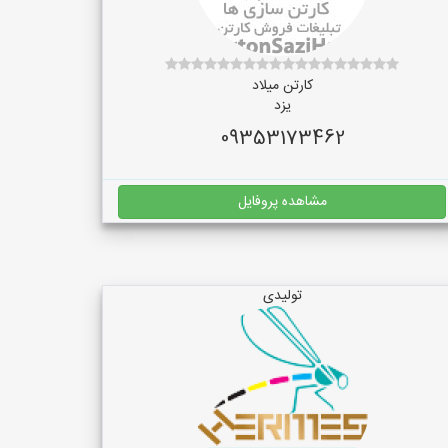
کارتن میلاد
یزد
09353173462
مشاهده پروفایل
تولیدی