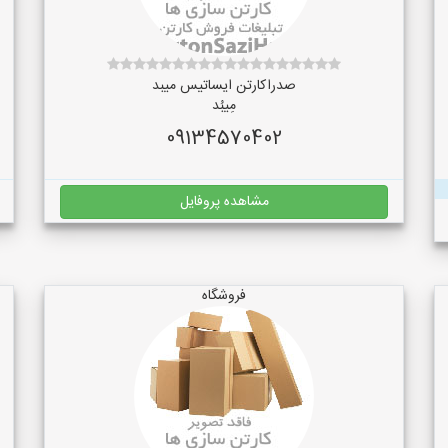
صدراکارتن ایساتیس میبد
مِیبُد
09134570402
مشاهده پروفایل
فروشگاه