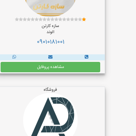
سازه کارتن
الوند
09010181001
مشاهده پروفایل
فروشگاه