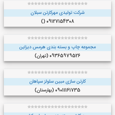
شرکت تولیدی مهرکارتن سبلان
09127154308 ()
مجموعه چاپ و بسته بندی هرمس دیزاین
09365979526 (تهران)
کارتن سازی مبین سلولز سپاهان
09011161735 (بهارستان)