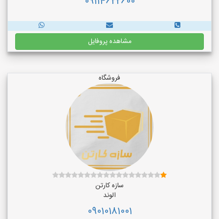
09114622600
مشاهده پروفایل
فروشگاه
سازه کارتن
الوند
09010181001