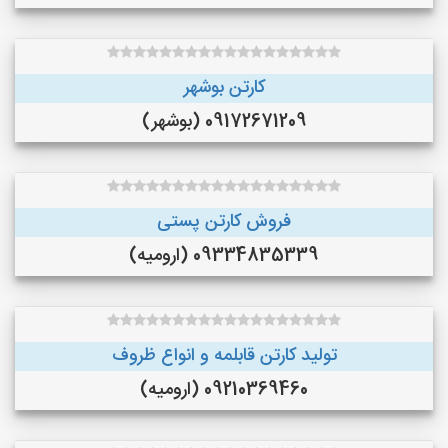
کارتن بوشهر
09172671209 (بوشهر)
فروش کارتن پستی
09334835339 (ارومیه)
تولید کارتن قابلمه و انواع ظروف
09210369460 (ارومیه)