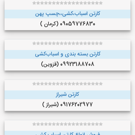
کارتن اسباب،کشی،،چسپ پهن
09059776830 (کرمان )
کارتن بسته بندی و اسباب‌کشی
09923188708 (قزوین)
کارتن شیراز
09176202977 (شیراز )