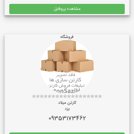
مشاهده پروفایل
فروشگاه
کارتن میلاد
یزد
09353173462