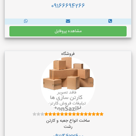
09166694266
مشاهده پروفایل
فروشگاه
ساخت انواع جعبه و کارتن
رشت