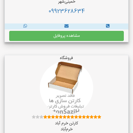
خمینی‌شهر
09923628634
مشاهده پروفایل
فروشگاه
کارتن خرم آباد
خرم‌آباد