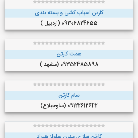
کارتن اسباب کشی و بسته بندی
09306824655 (اردبیل )
همت کارتن
09352485898 (مشهد )
سام کارتن
09122612642 (ساوجبلاغ)
کارتن ساز ی مدرن سلولز هیراد