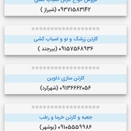
فروش انواع کارتن اسباب کشی
09371583142 (شیراز )
کارتن زرشک و نو و اسباب کشی
09157568936 (بیرجند )
کارتن سازی داوین
09136662056 (شهرکرد)
جعبه و کارتن خرما و‌ رطب
09105559986 (بوشهر)