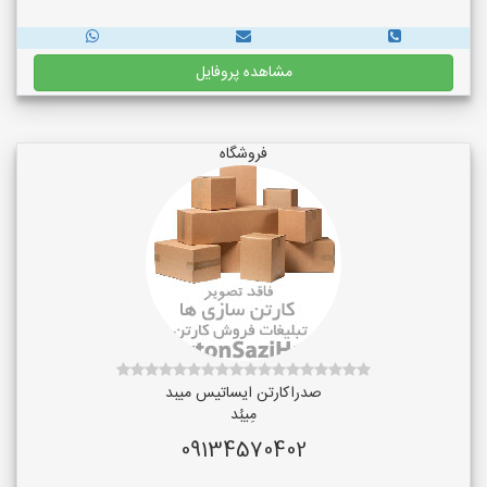
مشاهده پروفایل
فروشگاه
صدراکارتن ایساتیس میبد
مِیبُد
09134570402