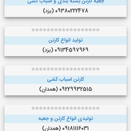
جعبه کارتن بسته بندی و اسباب کشی
09380222478 (یزد)
تولید انواع کارتن
09134597969 (یزد)
کارتن اسباب کشی
09229932515 (همدان)
تولیدی انواع کارتن و جعبه
09181116031 (همدان)