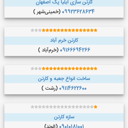
کارتن سازی ایلیا پک اصفهان
09923628634
(خمینی‌شهر )
کارتن خرم آباد
09166694266
(خرم‌آباد )
ساخت انواع جعبه و کارتن
09114622600
(رشت )
سازه کارتن
09010181001
(الوند)