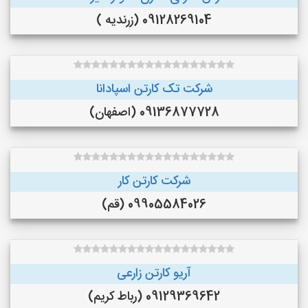
09128269104 (زرندیه )
شرکت تک کارتن اسپادانا
09136877728 (اصفهان)
شرکت کارتن کار
09905584026 (قم)
آریو کارتن زارعی
09129369642 (رباط کریم)