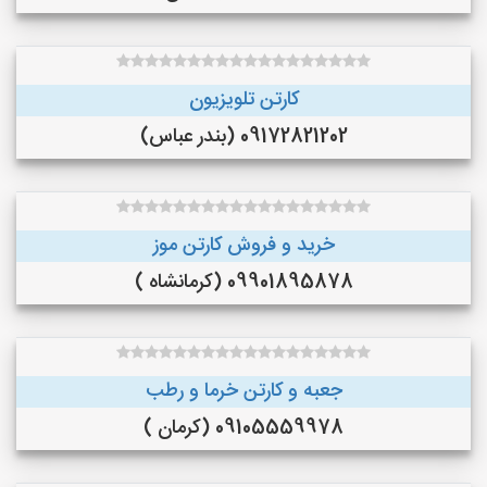
کارتن تلویزیون
09172821202 (بندر عباس)
خرید و فروش کارتن موز
09901895878 (کرمانشاه )
جعبه و کارتن خرما و رطب
09105559978 (کرمان )