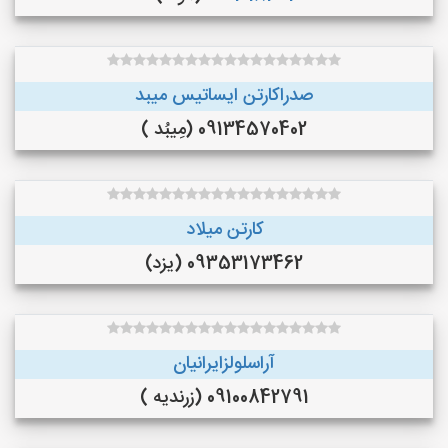
صدراکارتن ایساتیس میبد
09134570402 (مِیبُد )
کارتن میلاد
09353173462 (یزد)
آراسلولزایرانیان
09100842791 (زرندیه )