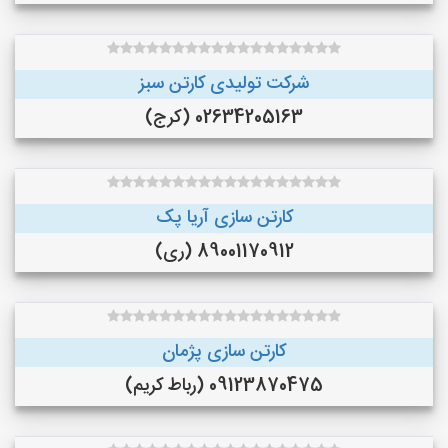
شرکت تولیدی کارتن سبز
02634205163 (کرج)
کارتن سازی آریا پک
89001170912 (ری)
کارتن سازی پژمان
09123870475 (رباط کریم)