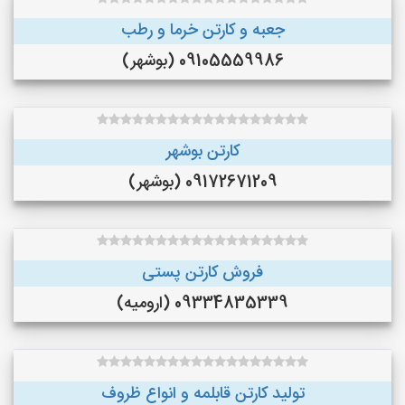
جعبه و کارتن خرما و‌ رطب
09105559986 (بوشهر)
کارتن بوشهر
09172671209 (بوشهر)
فروش کارتن پستی
09334835339 (ارومیه)
تولید کارتن قابلمه و انواع ظروف