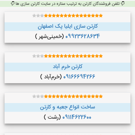
تلفن فروشندگان کارتن به ترتیب ستاره در سایت کارتن سازی ها
کارتن سازی ایلیا پک اصفهان
09923628634
(خمینی‌شهر )
کارتن خرم آباد
09166694266
(خرم‌آباد )
ساخت انواع جعبه و کارتن
09114622600
(رشت )