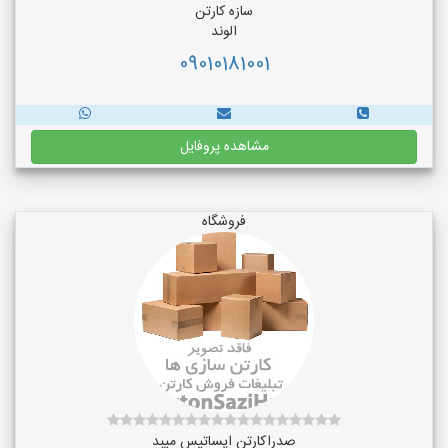
سازه کارتن
الوند
09010181001
مشاهده پروفایل
فروشگاه
صدراکارتن ایساتیس میبد