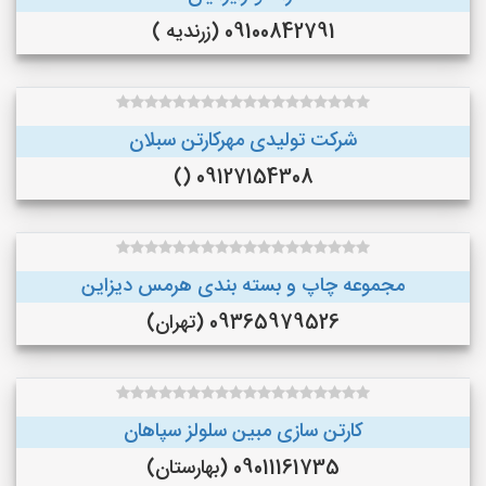
09100842791 (زرندیه )
شرکت تولیدی مهرکارتن سبلان
09127154308 ()
مجموعه چاپ و بسته بندی هرمس دیزاین
09365979526 (تهران)
کارتن سازی مبین سلولز سپاهان
09011161735 (بهارستان)