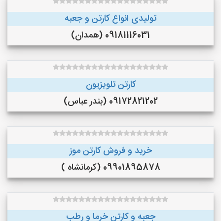
تولیدی انواع کارتن و جعبه
09181116031 (همدان)
کارتن تلویزیون
09172821202 (بندر عباس)
خرید و فروش کارتن موز
09901895878 (کرمانشاه )
جعبه و کارتن خرما و رطب