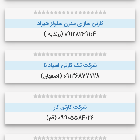
کارتن ساز ی مدرن سلولز هیراد
09128269104 (زرندیه )
شرکت تک کارتن اسپادانا
09136877728 (اصفهان)
شرکت کارتن کار
09905584026 (قم)