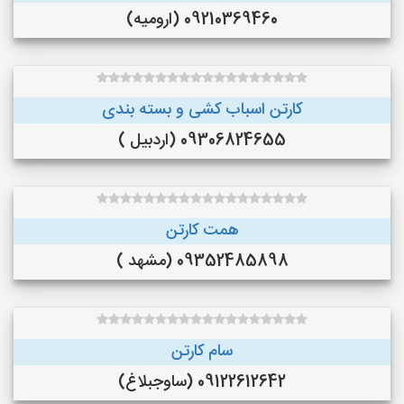
09210369460 (ارومیه)
کارتن اسباب کشی و بسته بندی
09306824655 (اردبیل )
همت کارتن
09352485898 (مشهد )
سام کارتن
09122612642 (ساوجبلاغ)