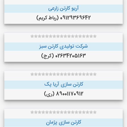
آریو کارتن زارعی
09129369642 (رباط کریم)
شرکت تولیدی کارتن سبز
02634205163 (کرج)
کارتن سازی آریا پک
89001170912 (ری)
کارتن سازی پژمان