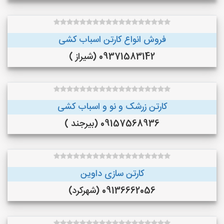
فروش انواع کارتن اسباب کشی
09371583142 (شیراز )
کارتن زرشک و نو و اسباب کشی
09157568936 (بیرجند )
کارتن سازی داوین
09136662056 (شهرکرد)