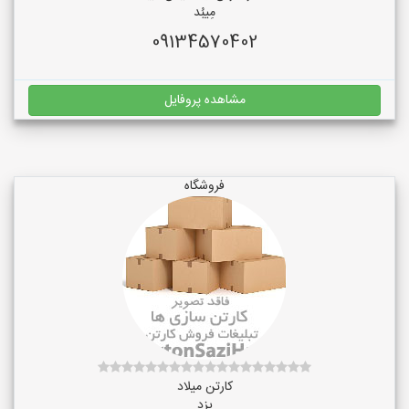
مِیبُد
09134570402
مشاهده پروفایل
فروشگاه
کارتن میلاد
یزد