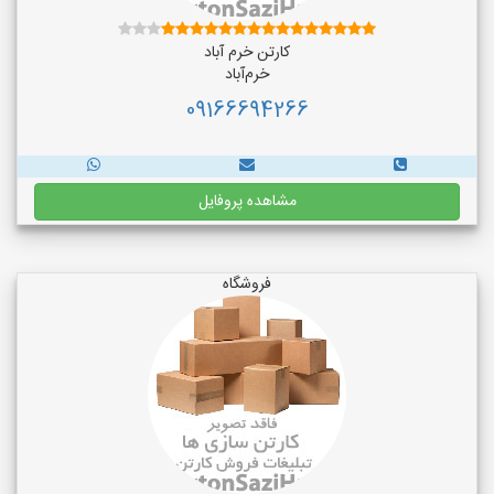
کارتن خرم آباد
خرم‌آباد
09166694266
مشاهده پروفایل
فروشگاه