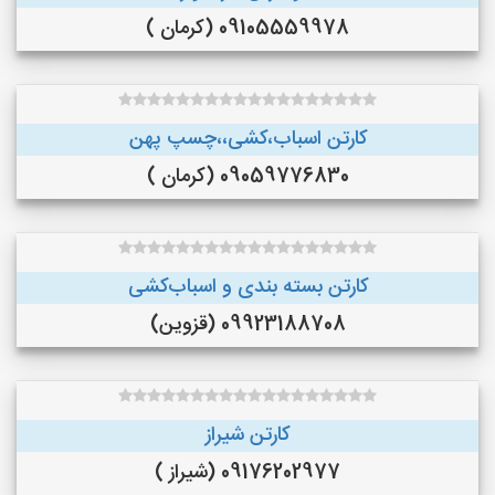
09105559978 (کرمان )
کارتن اسباب،کشی،،چسپ پهن
09059776830 (کرمان )
کارتن بسته بندی و اسباب‌کشی
09923188708 (قزوین)
کارتن شیراز
09176202977 (شیراز )