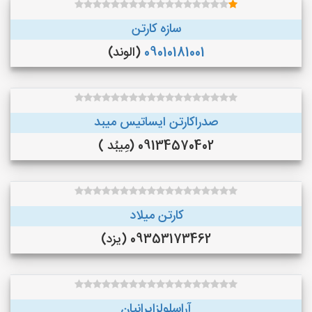
سازه کارتن
09010181001
(الوند)
صدراکارتن ایساتیس میبد
09134570402 (مِیبُد )
کارتن میلاد
09353173462 (یزد)
آراسلولزایرانیان