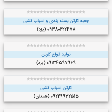
جعبه کارتن بسته بندی و اسباب کشی
09380222478 (یزد)
تولید انواع کارتن
09134597969 (یزد)
کارتن اسباب کشی
09229932515 (همدان)