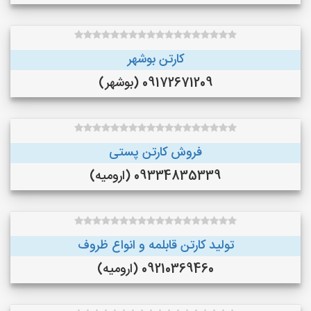
کارتن بوشهر
09172671209 (بوشهر)
فروش کارتن پستی
09334835339 (ارومیه)
تولید کارتن قابلمه و انواع ظروف
09210369460 (ارومیه)