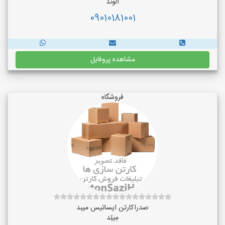
الوند
09010181001
مشاهده پروفایل
فروشگاه
صدراکارتن ایساتیس میبد
مِیبُد