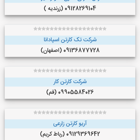
09128269104 (زرندیه )
شرکت تک کارتن اسپادانا
09136877728 (اصفهان)
شرکت کارتن کار
09905584026 (قم)
آریو کارتن زارعی
09129369642 (رباط کریم)