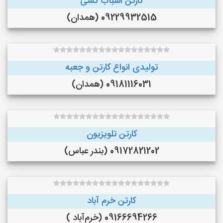
کارتن اسباب کشی
09229932515 (همدان)
تولیدی انواع کارتن و جعبه
09181116031 (همدان)
کارتن تلویزیون
09172821202 (بندر عباس)
کارتن خرم آباد
09166694266 (خرم‌آباد )