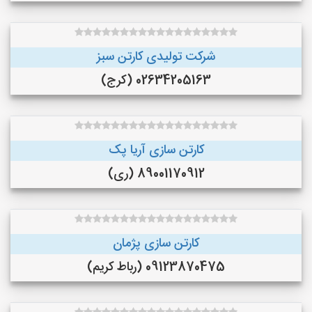
شرکت تولیدی کارتن سبز
02634205163 (کرج)
کارتن سازی آریا پک
89001170912 (ری)
کارتن سازی پژمان
09123870475 (رباط کریم)