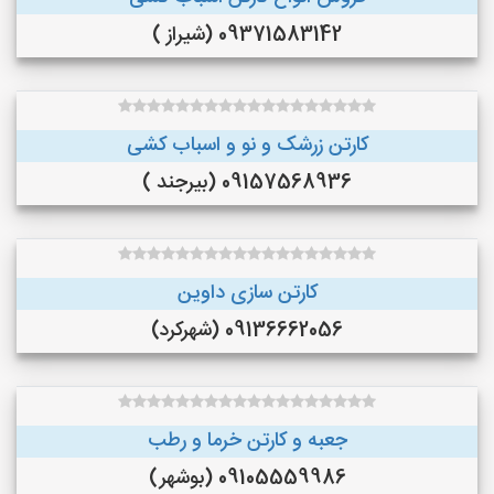
09371583142 (شیراز )
کارتن زرشک و نو و اسباب کشی
09157568936 (بیرجند )
کارتن سازی داوین
09136662056 (شهرکرد)
جعبه و کارتن خرما و‌ رطب
09105559986 (بوشهر)