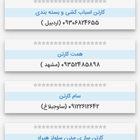
کارتن اسباب کشی و بسته بندی
09306824655 (اردبیل )
همت کارتن
09352485898 (مشهد )
سام کارتن
09122612642 (ساوجبلاغ)
کارتن ساز ی مدرن سلولز هیراد