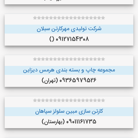
شرکت تولیدی مهرکارتن سبلان
09127154308 ()
مجموعه چاپ و بسته بندی هرمس دیزاین
09365979526 (تهران)
کارتن سازی مبین سلولز سپاهان
09011161735 (بهارستان)