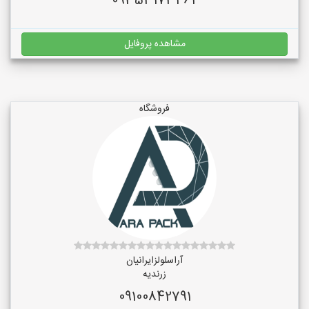
09353173462
مشاهده پروفایل
فروشگاه
آراسلولزایرانیان
زرندیه
09100842791