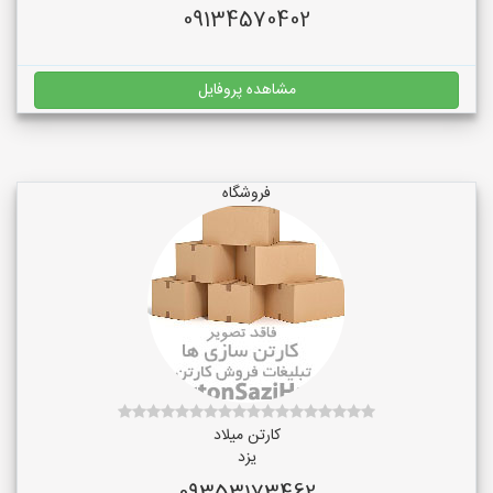
09134570402
مشاهده پروفایل
فروشگاه
کارتن میلاد
یزد