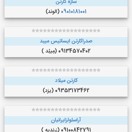
سازه کارتن
09010181001
(الوند)
صدراکارتن ایساتیس میبد
09134570402 (مِیبُد )
کارتن میلاد
09353173462 (یزد)
آراسلولزایرانیان
09100842791 (زرندیه )