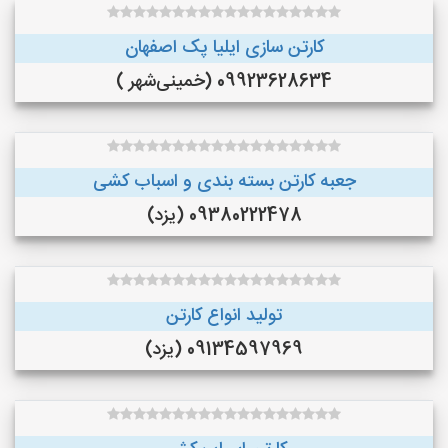
کارتن سازی ایلیا پک اصفهان
09923628634 (خمینی‌شهر )
جعبه کارتن بسته بندی و اسباب کشی
09380222478 (یزد)
تولید انواع کارتن
09134597969 (یزد)