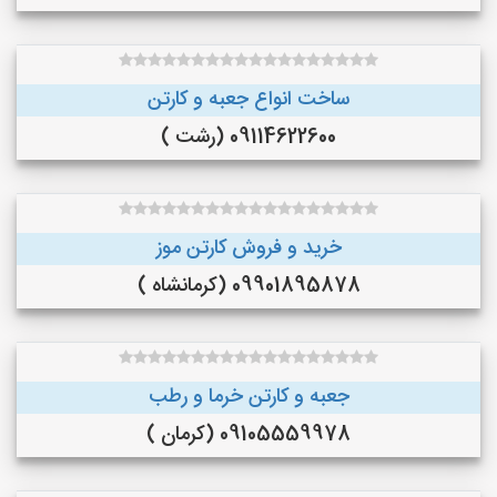
ساخت انواع جعبه و کارتن
09114622600 (رشت )
خرید و فروش کارتن موز
09901895878 (کرمانشاه )
جعبه و کارتن خرما و رطب
09105559978 (کرمان )