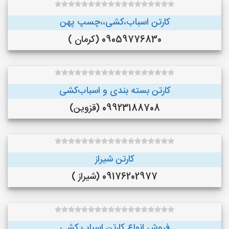
کارتن اسباب،کشی،،چسپ پهن
09059776830 (کرمان )
کارتن بسته بندی و اسباب‌کشی
09923188708 (قزوین)
کارتن شیراز
09176202977 (شیراز )
فروش انواع کارتن اسباب کشی