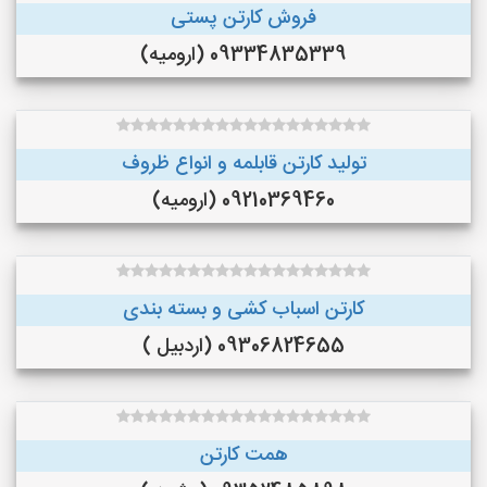
فروش کارتن پستی
09334835339 (ارومیه)
تولید کارتن قابلمه و انواع ظروف
09210369460 (ارومیه)
کارتن اسباب کشی و بسته بندی
09306824655 (اردبیل )
همت کارتن