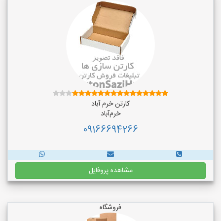
کارتن خرم آباد
خرم‌آباد
09166694266
مشاهده پروفایل
فروشگاه