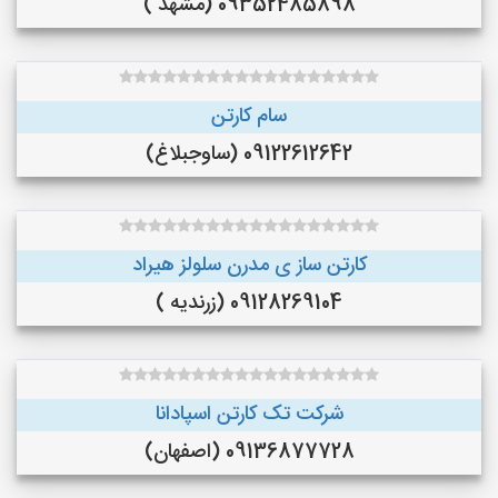
09352485898 (مشهد )
سام کارتن
09122612642 (ساوجبلاغ)
کارتن ساز ی مدرن سلولز هیراد
09128269104 (زرندیه )
شرکت تک کارتن اسپادانا
09136877728 (اصفهان)