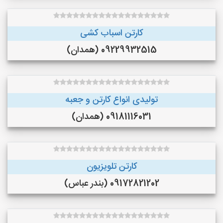
کارتن اسباب کشی
09229932515 (همدان)
تولیدی انواع کارتن و جعبه
09181116031 (همدان)
کارتن تلویزیون
09172821202 (بندر عباس)