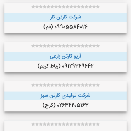
شرکت کارتن کار
09905584026 (قم)
آریو کارتن زارعی
09129369642 (رباط کریم)
شرکت تولیدی کارتن سبز
02634205163 (کرج)