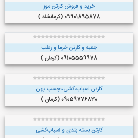
خرید و فروش کارتن موز
09901895878 (کرمانشاه )
جعبه و کارتن خرما و رطب
09105559978 (کرمان )
کارتن اسباب،کشی،،چسپ پهن
09059776830 (کرمان )
کارتن بسته بندی و اسباب‌کشی