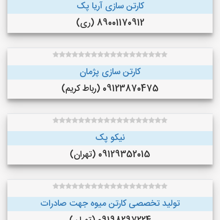
کارتن سازی آریا پک
89001170912 (ری)
کارتن سازی پژمان
09123870475 (رباط کریم)
نیکو پک
09129352015 (تهران)
تولید تخصصی کارتن میوه جهت صادرات