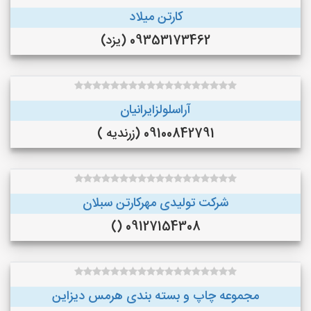
کارتن میلاد
09353173462 (یزد)
آراسلولزایرانیان
09100842791 (زرندیه )
شرکت تولیدی مهرکارتن سبلان
09127154308 ()
مجموعه چاپ و بسته بندی هرمس دیزاین