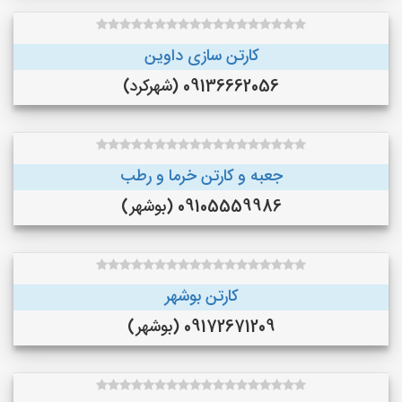
کارتن سازی داوین
09136662056 (شهرکرد)
جعبه و کارتن خرما و‌ رطب
09105559986 (بوشهر)
کارتن بوشهر
09172671209 (بوشهر)