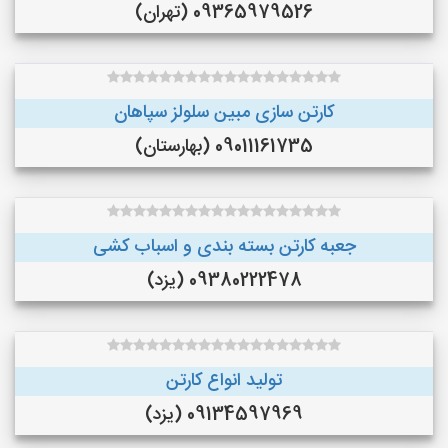
09365979526 (تهران)
کارتن سازی مبین سلولز سپاهان
09011161735 (بهارستان)
جعبه کارتن بسته بندی و اسباب کشی
09380222478 (یزد)
تولید انواع کارتن
09134597969 (یزد)