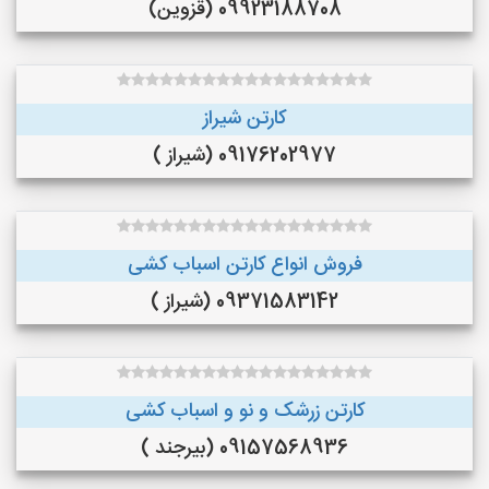
09923188708 (قزوین)
کارتن شیراز
09176202977 (شیراز )
فروش انواع کارتن اسباب کشی
09371583142 (شیراز )
کارتن زرشک و نو و اسباب کشی
09157568936 (بیرجند )