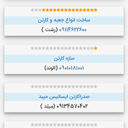
ساخت انواع جعبه و کارتن
09114622600
(رشت )
سازه کارتن
09010181001
(الوند)
صدراکارتن ایساتیس میبد
09134570402 (مِیبُد )