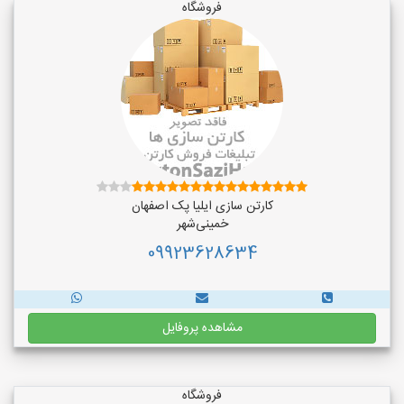
فروشگاه
کارتن سازی ایلیا پک اصفهان
خمینی‌شهر
09923628634
مشاهده پروفایل
فروشگاه