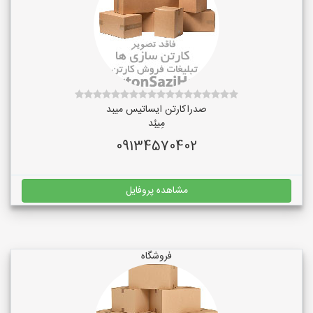
صدراکارتن ایساتیس میبد
مِیبُد
09134570402
مشاهده پروفایل
فروشگاه