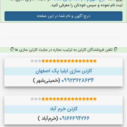
ثبت نام نموده و سپس خودتان را معرفی کنید.
درج آگهی و نام شما در این صفحه
تلفن فروشندگان کارتن به ترتیب ستاره در سایت کارتن سازی ها
کارتن سازی ایلیا پک اصفهان
09923628634
(خمینی‌شهر )
کارتن خرم آباد
09166694266
(خرم‌آباد )