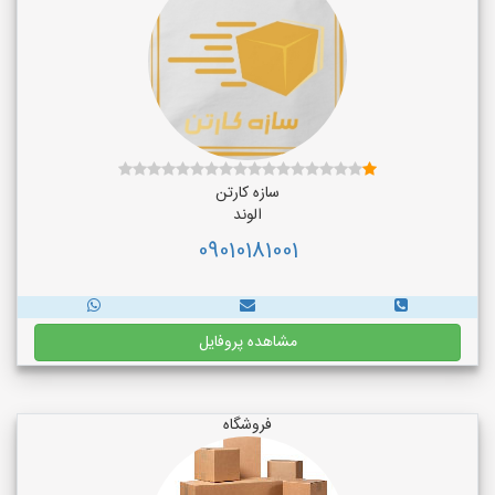
سازه کارتن
الوند
09010181001
مشاهده پروفایل
فروشگاه