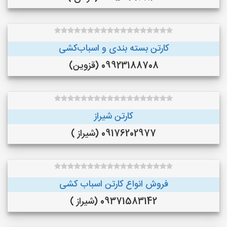
کارتن بسته بندی و اسباب‌کشی
09923188708 (قزوین)
کارتن شیراز
09176202977 (شیراز )
فروش انواع کارتن اسباب کشی
09371583142 (شیراز )