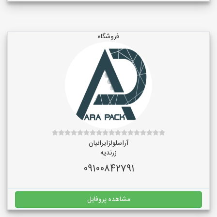
فروشگاه
آراسلولزایرانیان
زرندیه
09100842791
مشاهده پروفایل