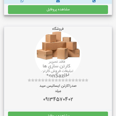
مشاهده پروفایل
فروشگاه
صدراکارتن ایساتیس میبد
مِیبُد
09134570402