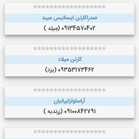
صدراکارتن ایساتیس میبد
09134570402 (مِیبُد )
کارتن میلاد
09353173462 (یزد)
آراسلولزایرانیان
09100842791 (زرندیه )