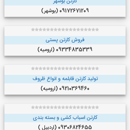
کارتن بوشهر
09172671209 (بوشهر)
فروش کارتن پستی
09334835339 (ارومیه)
تولید کارتن قابلمه و انواع ظروف
09210369460 (ارومیه)
کارتن اسباب کشی و بسته بندی
09306824655 (اردبیل )