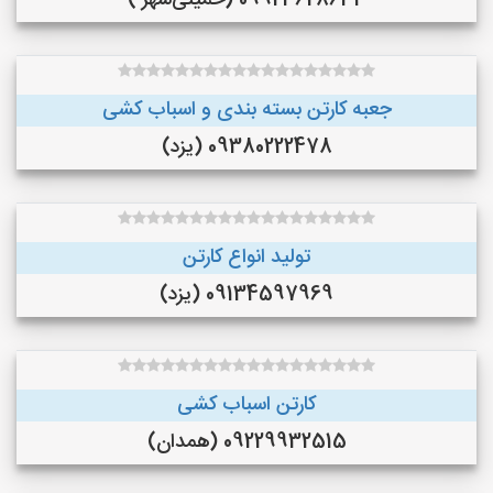
09923628634 (خمینی‌شهر )
جعبه کارتن بسته بندی و اسباب کشی
09380222478 (یزد)
تولید انواع کارتن
09134597969 (یزد)
کارتن اسباب کشی
09229932515 (همدان)