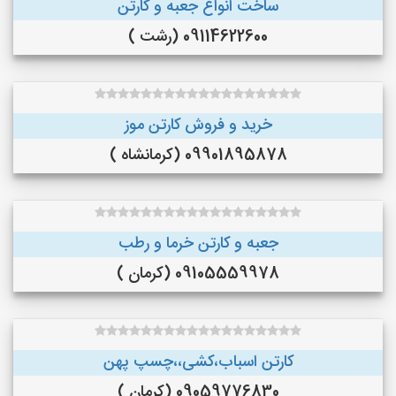
ساخت انواع جعبه و کارتن
09114622600 (رشت )
خرید و فروش کارتن موز
09901895878 (کرمانشاه )
جعبه و کارتن خرما و رطب
09105559978 (کرمان )
کارتن اسباب،کشی،،چسپ پهن
09059776830 (کرمان )