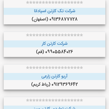
شرکت تک کارتن اسپادانا
09136877728 (اصفهان)
شرکت کارتن کار
09905584026 (قم)
آریو کارتن زارعی
09129369642 (رباط کریم)