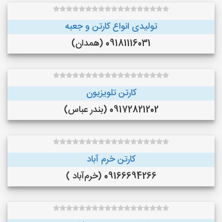
تولیدی انواع کارتن و جعبه
09181116031 (همدان)
کارتن تلویزیون
09172821202 (بندر عباس)
کارتن خرم آباد
09166694266 (خرم‌آباد )