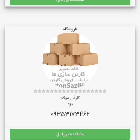
مشاهده پروفایل
فروشگاه
کارتن میلاد
یزد
09353173462
مشاهده پروفایل