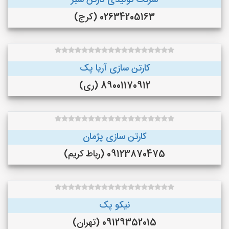
شرکت تولیدی کارتن سبز
02634205163 (کرج)
کارتن سازی آریا پک
89001170912 (ری)
کارتن سازی پژمان
09123870475 (رباط کریم)
نیکو پک
09129352015 (تهران)