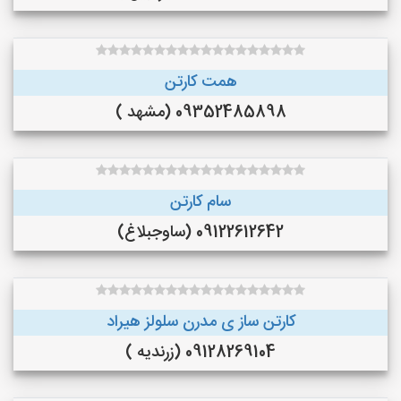
همت کارتن
09352485898 (مشهد )
سام کارتن
09122612642 (ساوجبلاغ)
کارتن ساز ی مدرن سلولز هیراد
09128269104 (زرندیه )