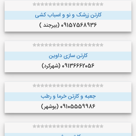
کارتن زرشک و نو و اسباب کشی
09157568936 (بیرجند )
کارتن سازی داوین
09136662056 (شهرکرد)
جعبه و کارتن خرما و‌ رطب
09105559986 (بوشهر)