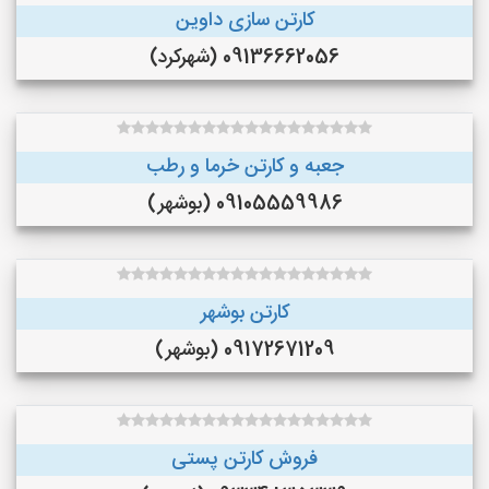
کارتن سازی داوین
09136662056 (شهرکرد)
جعبه و کارتن خرما و‌ رطب
09105559986 (بوشهر)
کارتن بوشهر
09172671209 (بوشهر)
فروش کارتن پستی