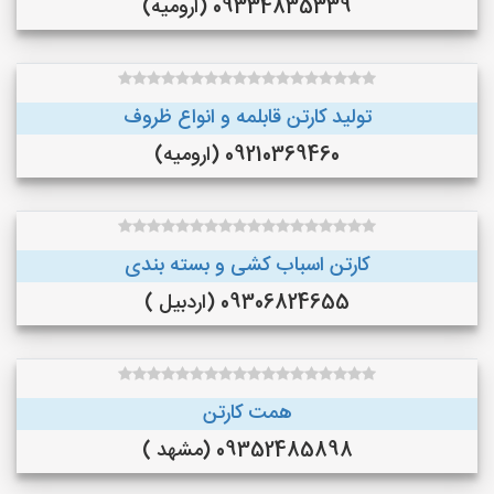
09334835339 (ارومیه)
تولید کارتن قابلمه و انواع ظروف
09210369460 (ارومیه)
کارتن اسباب کشی و بسته بندی
09306824655 (اردبیل )
همت کارتن
09352485898 (مشهد )