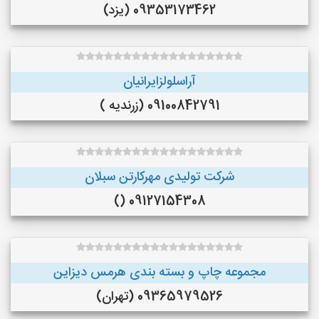
09353173462 (یزد)
آراسلولزایرانیان
09100842791 (زرندیه )
شرکت تولیدی مهرکارتن سبلان
09127154308 ()
مجموعه چاپ و بسته بندی هرمس دیزاین
09365979526 (تهران)