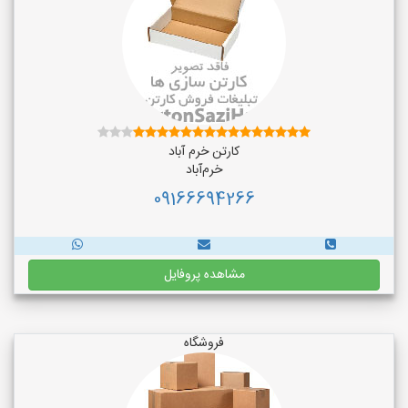
کارتن خرم آباد
خرم‌آباد
09166694266
مشاهده پروفایل
فروشگاه