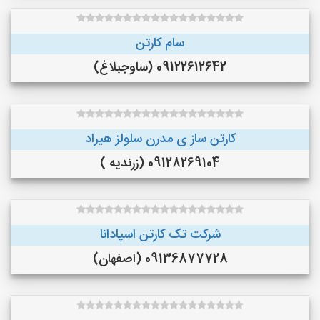
سام کارتن
09122612642 (ساوجبلاغ)
کارتن ساز ی مدرن سلولز هیراد
09128269104 (زرندیه )
شرکت تک کارتن اسپادانا
09136877728 (اصفهان)