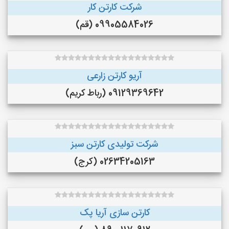
شرکت کارتن کار
09905584026 (قم)
آریو کارتن زارعی
09129369642 (رباط کریم)
شرکت تولیدی کارتن سبز
02634205163 (کرج)
کارتن سازی آریا پک