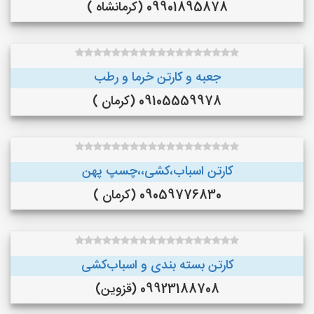
09901895878 (کرمانشاه )
جعبه و کارتن خرما و رطب
09105559978 (کرمان )
کارتن اسباب،کشی،،چسپ پهن
09059776830 (کرمان )
کارتن بسته بندی و اسباب‌کشی
09923188708 (قزوین)