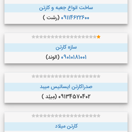
ساخت انواع جعبه و کارتن
09114622600
(رشت )
سازه کارتن
09010181001
(الوند)
صدراکارتن ایساتیس میبد
09134570402 (مِیبُد )
کارتن میلاد