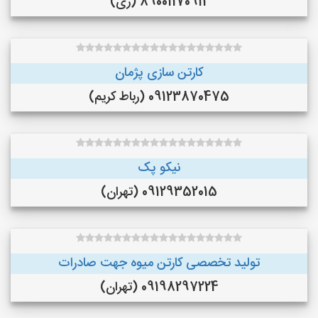
89001170912 (ری)
کارتن سازی پژمان
09123870475 (رباط کریم)
نیکو پک
09129352015 (تهران)
تولید تخصصی کارتن میوه جهت صادرات
09198297224 (تهران)