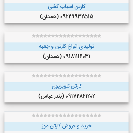
کارتن اسباب کشی
09229932515 (همدان)
تولیدی انواع کارتن و جعبه
09181116031 (همدان)
کارتن تلویزیون
09172821202 (بندر عباس)
خرید و فروش کارتن موز