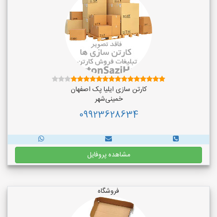
کارتن سازی ایلیا پک اصفهان
خمینی‌شهر
09923628634
مشاهده پروفایل
فروشگاه