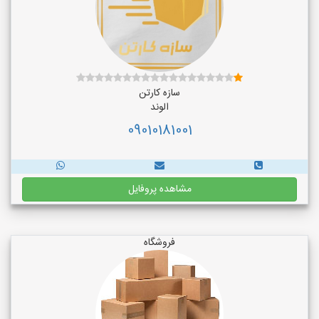
سازه کارتن
الوند
09010181001
مشاهده پروفایل
فروشگاه