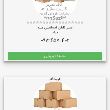
صدراکارتن ایساتیس میبد
مِیبُد
09134570402
مشاهده پروفایل
فروشگاه