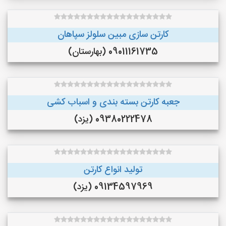
کارتن سازی مبین سلولز سپاهان
09011161735 (بهارستان)
جعبه کارتن بسته بندی و اسباب کشی
09380222478 (یزد)
تولید انواع کارتن
09134597969 (یزد)