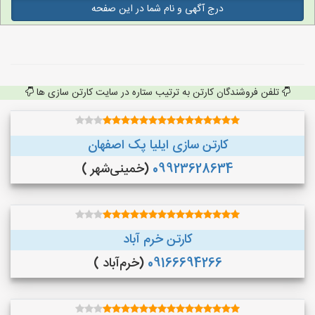
درج آگهی و نام شما در این صفحه
تلفن فروشندگان کارتن به ترتیب ستاره در سایت کارتن سازی ها
کارتن سازی ایلیا پک اصفهان
09923628634
(خمینی‌شهر )
کارتن خرم آباد
09166694266
(خرم‌آباد )