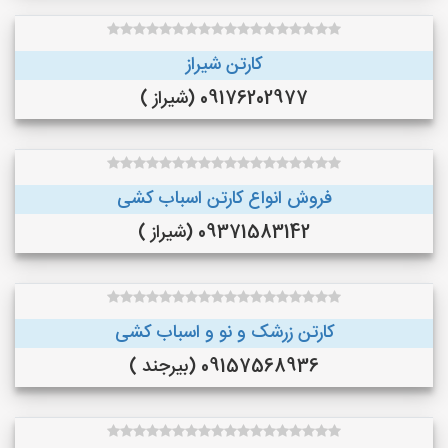
کارتن شیراز
09176202977 (شیراز )
فروش انواع کارتن اسباب کشی
09371583142 (شیراز )
کارتن زرشک و نو و اسباب کشی
09157568936 (بیرجند )