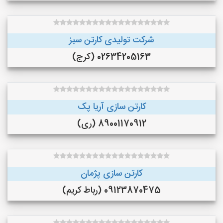
شرکت تولیدی کارتن سبز
02634205163 (کرج)
کارتن سازی آریا پک
89001170912 (ری)
کارتن سازی پژمان
09123870475 (رباط کریم)