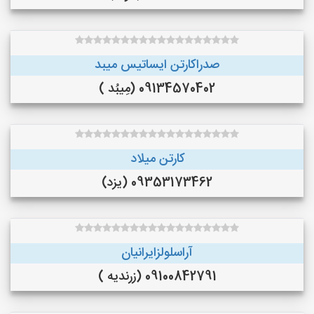
صدراکارتن ایساتیس میبد
09134570402 (مِیبُد )
کارتن میلاد
09353173462 (یزد)
آراسلولزایرانیان
09100842791 (زرندیه )