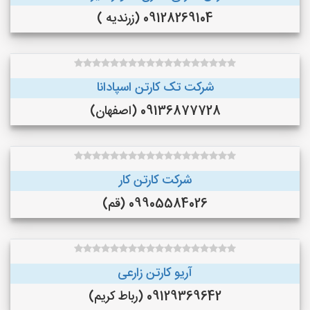
09128269104 (زرندیه )
شرکت تک کارتن اسپادانا
09136877728 (اصفهان)
شرکت کارتن کار
09905584026 (قم)
آریو کارتن زارعی
09129369642 (رباط کریم)