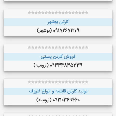
کارتن بوشهر
09172671209 (بوشهر)
فروش کارتن پستی
09334835339 (ارومیه)
تولید کارتن قابلمه و انواع ظروف
09210369460 (ارومیه)