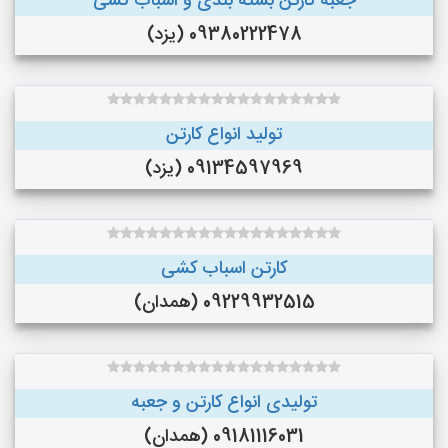
جعبه کارتن بسته بندی و اسباب کشی
09380222478 (یزد)
تولید انواع کارتن
09134597969 (یزد)
کارتن اسباب کشی
09229932515 (همدان)
تولیدی انواع کارتن و جعبه
09181116031 (همدان)