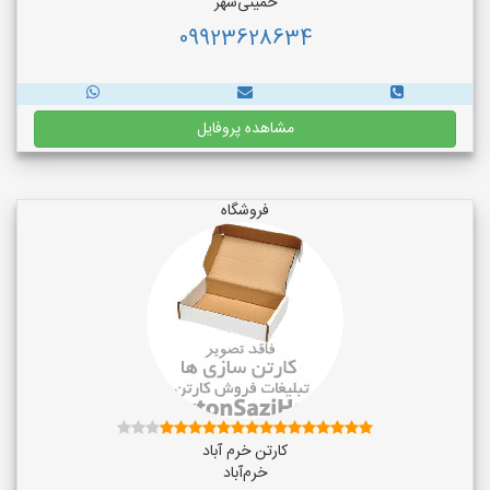
خمینی‌شهر
09923628634
مشاهده پروفایل
فروشگاه
کارتن خرم آباد
خرم‌آباد