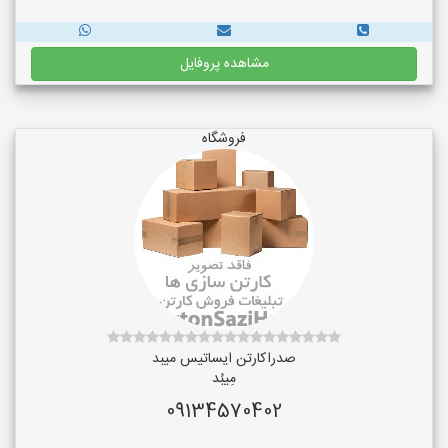
مشاهده پروفایل
فروشگاه
صدراکارتن ایساتیس میبد
مِیبُد
09134570402