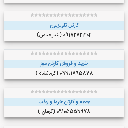
کارتن تلویزیون
09172821202 (بندر عباس)
خرید و فروش کارتن موز
09901895878 (کرمانشاه )
جعبه و کارتن خرما و رطب
09105559978 (کرمان )