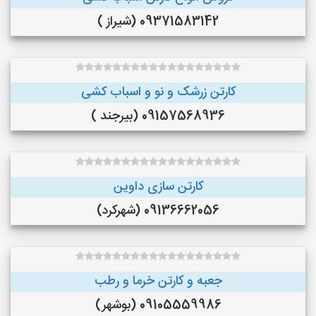
09371583142 (شیراز )
کارتن زرشک و نو و اسباب کشی
09157568936 (بیرجند )
کارتن سازی داوین
09136662056 (شهرکرد)
جعبه و کارتن خرما و‌ رطب
09105559986 (بوشهر)