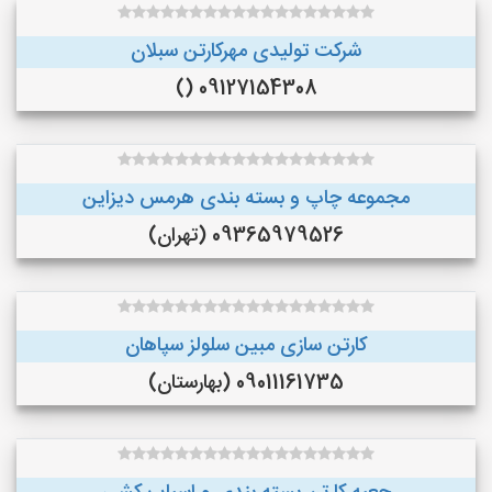
شرکت تولیدی مهرکارتن سبلان
09127154308 ()
مجموعه چاپ و بسته بندی هرمس دیزاین
09365979526 (تهران)
کارتن سازی مبین سلولز سپاهان
09011161735 (بهارستان)