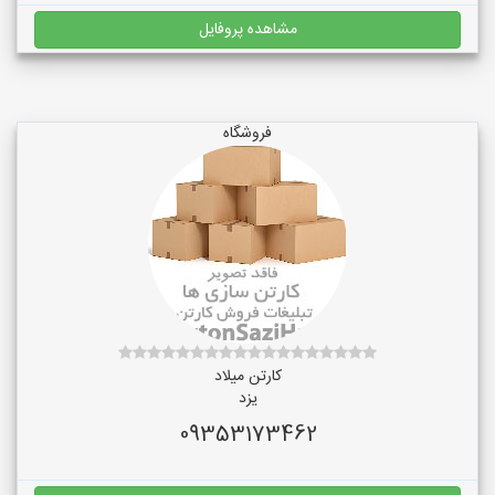
مشاهده پروفایل
فروشگاه
کارتن میلاد
یزد
09353173462