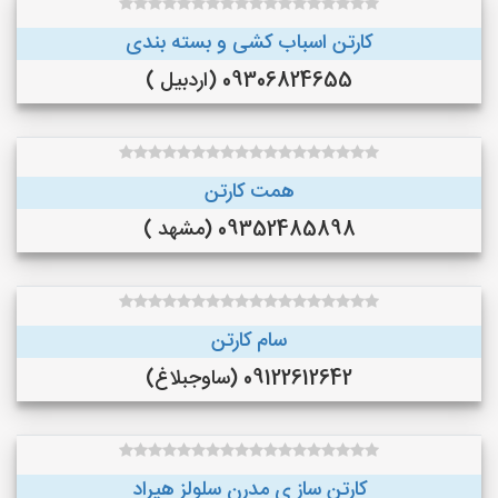
کارتن اسباب کشی و بسته بندی
09306824655 (اردبیل )
همت کارتن
09352485898 (مشهد )
سام کارتن
09122612642 (ساوجبلاغ)
کارتن ساز ی مدرن سلولز هیراد