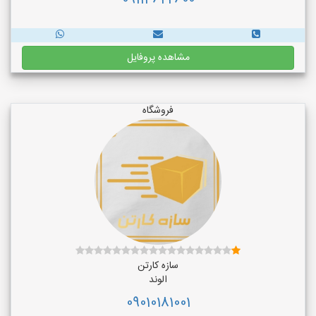
09114622600
مشاهده پروفایل
فروشگاه
سازه کارتن
الوند
09010181001