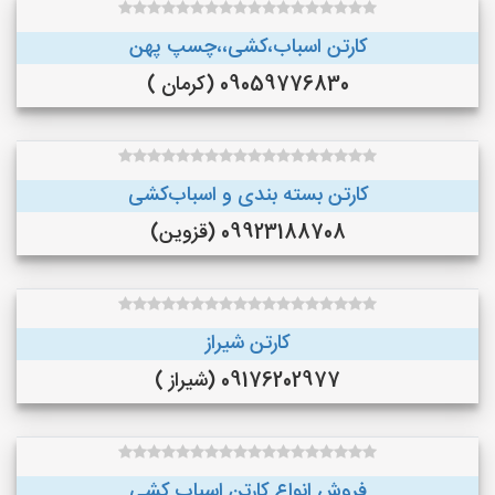
کارتن اسباب،کشی،،چسپ پهن
09059776830 (کرمان )
کارتن بسته بندی و اسباب‌کشی
09923188708 (قزوین)
کارتن شیراز
09176202977 (شیراز )
فروش انواع کارتن اسباب کشی