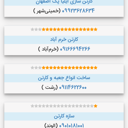
کارتن سازی ایلیا پک اصفهان
09923628634
(خمینی‌شهر )
کارتن خرم آباد
09166694266
(خرم‌آباد )
ساخت انواع جعبه و کارتن
09114622600
(رشت )
سازه کارتن
09010181001
(الوند)