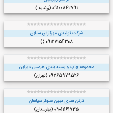
09100842791 (زرندیه )
شرکت تولیدی مهرکارتن سبلان
09127154308 ()
مجموعه چاپ و بسته بندی هرمس دیزاین
09365979526 (تهران)
کارتن سازی مبین سلولز سپاهان
09011161735 (بهارستان)