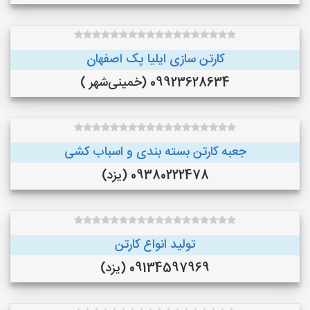
کارتن سازی ایلیا پک اصفهان
09923628634 (خمینی‌شهر )
جعبه کارتن بسته بندی و اسباب کشی
09380222478 (یزد)
تولید انواع کارتن
09134597969 (یزد)