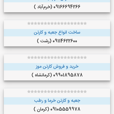
09166694266 (خرم‌آباد )
ساخت انواع جعبه و کارتن
09114622600 (رشت )
خرید و فروش کارتن موز
09901895878 (کرمانشاه )
جعبه و کارتن خرما و رطب
09105559978 (کرمان )