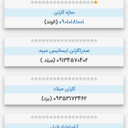
سازه کارتن
09010181001
(الوند)
صدراکارتن ایساتیس میبد
09134570402 (مِیبُد )
کارتن میلاد
09353173462 (یزد)
آراسلولزایرانیان