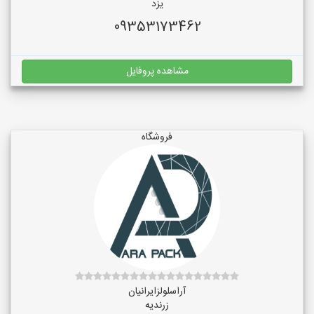
یزد
09353173462
مشاهده پروفایل
فروشگاه
آراسلولزایرانیان
زرندیه