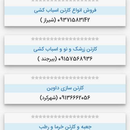
فروش انواع کارتن اسباب کشی
09371583142 (شیراز )
کارتن زرشک و نو و اسباب کشی
09157568936 (بیرجند )
کارتن سازی داوین
09136662056 (شهرکرد)
جعبه و کارتن خرما و‌ رطب