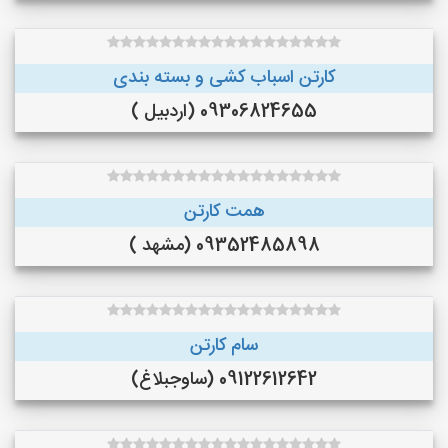
کارتن اسباب کشی و بسته بندی
09306824655 (اردبیل )
همت کارتن
09352485898 (مشهد )
سام کارتن
09122612642 (ساوجبلاغ)