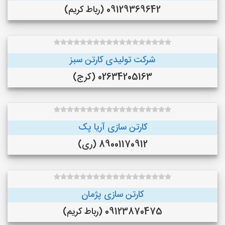
09129369642 (رباط کریم)
شرکت تولیدی کارتن سبز
02634205163 (کرج)
کارتن سازی آریا پک
89001170912 (ری)
کارتن سازی پژمان
09123870475 (رباط کریم)