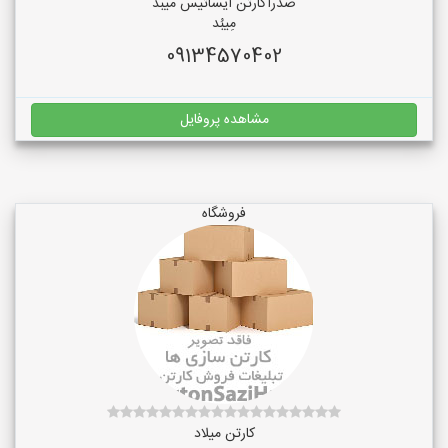
صدراکارتن ایساتیس میبد
مِیبُد
09134570402
مشاهده پروفایل
فروشگاه
کارتن میلاد