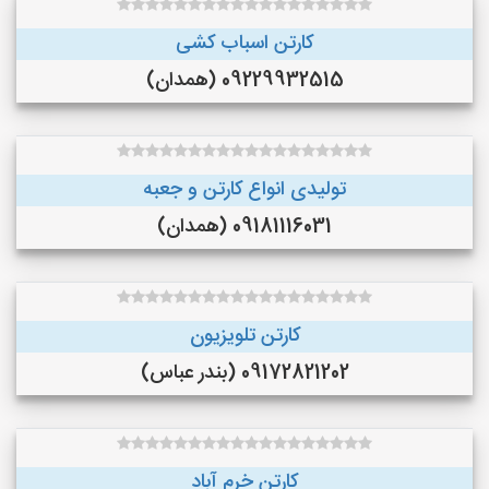
کارتن اسباب کشی
09229932515 (همدان)
تولیدی انواع کارتن و جعبه
09181116031 (همدان)
کارتن تلویزیون
09172821202 (بندر عباس)
کارتن خرم آباد