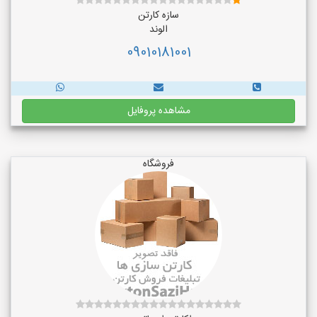
سازه کارتن
الوند
09010181001
مشاهده پروفایل
فروشگاه