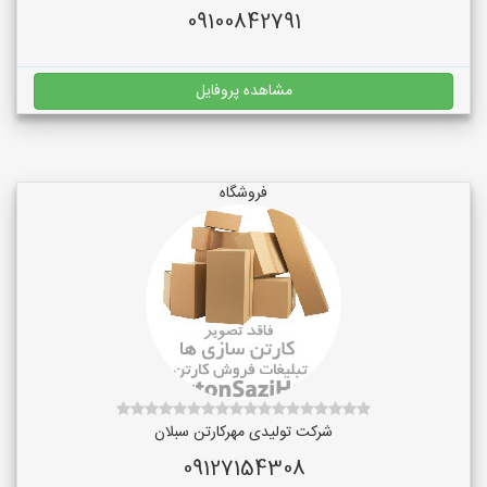
09100842791
مشاهده پروفایل
فروشگاه
شرکت تولیدی مهرکارتن سبلان
09127154308