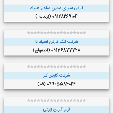
کارتن ساز ی مدرن سلولز هیراد
09128269104 (زرندیه )
شرکت تک کارتن اسپادانا
09136877728 (اصفهان)
شرکت کارتن کار
09905584026 (قم)
آریو کارتن زارعی