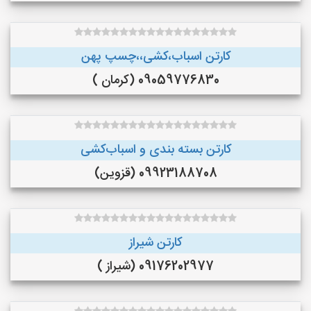
کارتن اسباب،کشی،،چسپ پهن
09059776830 (کرمان )
کارتن بسته بندی و اسباب‌کشی
09923188708 (قزوین)
کارتن شیراز
09176202977 (شیراز )