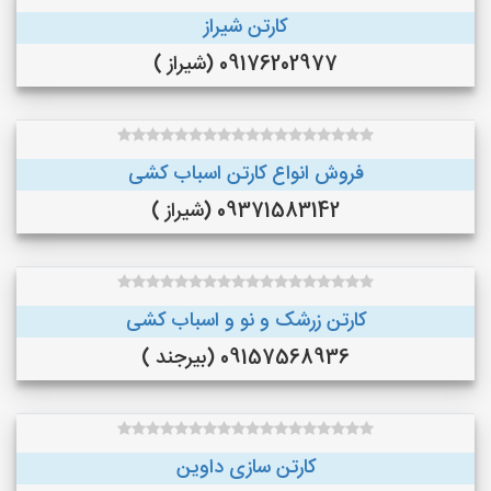
کارتن شیراز
09176202977 (شیراز )
فروش انواع کارتن اسباب کشی
09371583142 (شیراز )
کارتن زرشک و نو و اسباب کشی
09157568936 (بیرجند )
کارتن سازی داوین