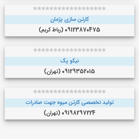
کارتن سازی پژمان
09123870475 (رباط کریم)
نیکو پک
09129352015 (تهران)
تولید تخصصی کارتن میوه جهت صادرات
09198297224 (تهران)