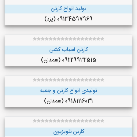
تولید انواع کارتن
09134597969 (یزد)
کارتن اسباب کشی
09229932515 (همدان)
تولیدی انواع کارتن و جعبه
09181116031 (همدان)
کارتن تلویزیون