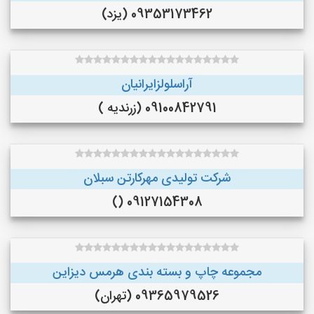
09353173462 (یزد)
آراسلولزایرانیان
09100842791 (زرندیه )
شرکت تولیدی مهرکارتن سبلان
09127154308 ()
مجموعه چاپ و بسته بندی هرمس دیزاین
09365979526 (تهران)