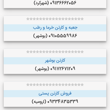
09136662056 (شهرکرد)
جعبه و کارتن خرما و‌ رطب
09105559986 (بوشهر)
کارتن بوشهر
09172671209 (بوشهر)
فروش کارتن پستی
09334835339 (ارومیه)