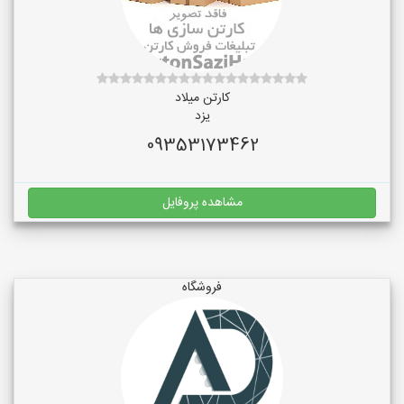
کارتن میلاد
یزد
09353173462
مشاهده پروفایل
فروشگاه