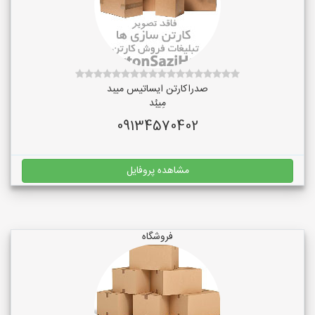
صدراکارتن ایساتیس میبد
مِیبُد
09134570402
مشاهده پروفایل
فروشگاه