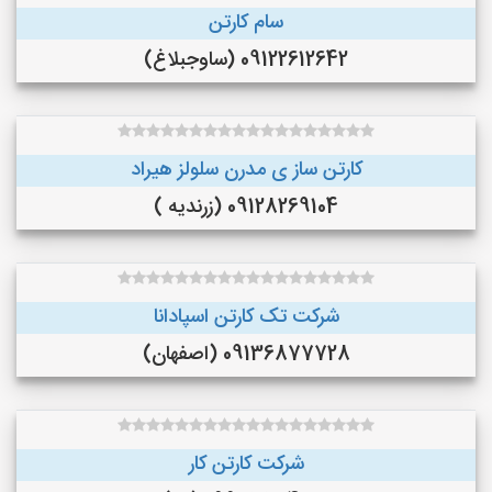
سام کارتن
09122612642 (ساوجبلاغ)
کارتن ساز ی مدرن سلولز هیراد
09128269104 (زرندیه )
شرکت تک کارتن اسپادانا
09136877728 (اصفهان)
شرکت کارتن کار