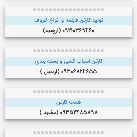
تولید کارتن قابلمه و انواع ظروف
09210369460 (ارومیه)
کارتن اسباب کشی و بسته بندی
09306824655 (اردبیل )
همت کارتن
09352485898 (مشهد )