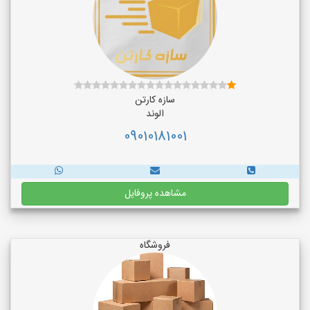
سازه کارتن
الوند
09010181001
مشاهده پروفایل
فروشگاه