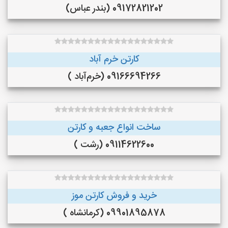
09172821202 (بندر عباس)
کارتن خرم آباد
09166694266 (خرم‌آباد )
ساخت انواع جعبه و کارتن
09114622600 (رشت )
خرید و فروش کارتن موز
09901895878 (کرمانشاه )