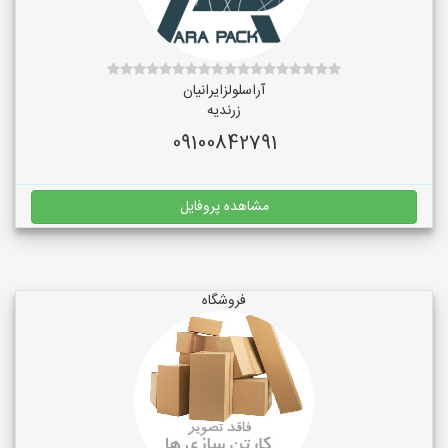
آراسلولزایرانیان
زرندیه
09100842791
مشاهده پروفایل
فروشگاه