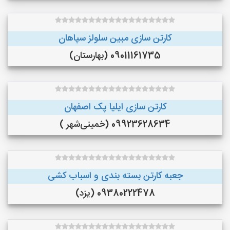
کارتن سازی مبین سلولز سپاهان
09011161735 (بهارستان)
کارتن سازی ایلیا پک اصفهان
09923628634 (خمینی‌شهر )
جعبه کارتن بسته بندی و اسباب کشی
09380222478 (یزد)