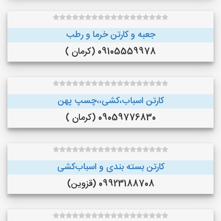
جعبه و کارتن خرما و رطب
09105559978 (کرمان )
کارتن اسباب،کشی،،چسپ پهن
09059776830 (کرمان )
کارتن بسته بندی و اسباب‌کشی
09923188708 (قزوین)