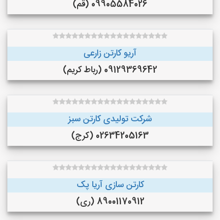
09905584026 (قم)
آریو کارتن زارعی
09129369642 (رباط کریم)
شرکت تولیدی کارتن سبز
02634205163 (کرج)
کارتن سازی آریا پک
89001170912 (ری)