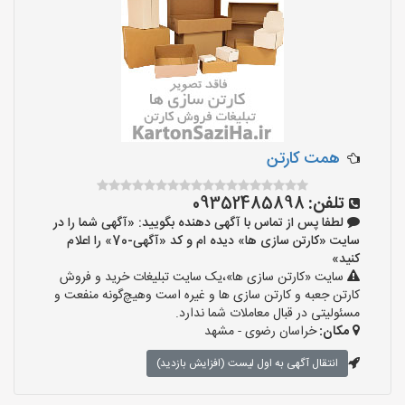
همت کارتن
تلفن:
09352485898
لطفا پس از تماس با آگهی دهنده بگویید: «آگهی شما را در
سایت «کارتن سازی ها» دیده ام و کد «آگهی-70» را اعلام
کنید»
سایت «کارتن سازی ها»،یک سایت تبلیغات خرید و فروش
کارتن جعبه و کارتن سازی ها و غیره است وهیچ‌گونه منفعت و
مسئولیتی در قبال معاملات شما ندارد.
مکان:
خراسان رضوی - مشهد
انتقال آگهی به اول لیست (افزایش بازدید)