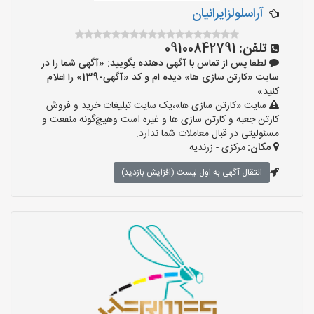
آراسلولزایرانیان
تلفن:
09100842791
لطفا پس از تماس با آگهی دهنده بگویید: «آگهی شما را در
سایت «کارتن سازی ها» دیده ام و کد «آگهی-139» را اعلام
کنید»
سایت «کارتن سازی ها»،یک سایت تبلیغات خرید و فروش
کارتن جعبه و کارتن سازی ها و غیره است وهیچ‌گونه منفعت و
مسئولیتی در قبال معاملات شما ندارد.
مکان:
مرکزی - زرندیه
انتقال آگهی به اول لیست (افزایش بازدید)