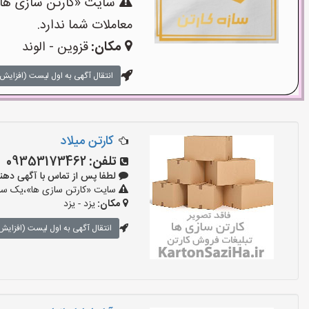
سایت «کارتن سازی ها»،
معاملات شما ندارد.
مکان:
قزوین - الوند
انتقال آگهی به اول لیست (افزایش 
کارتن میلاد
تلفن:
09353173462
لطفا پس از تماس با آگهی دهنده بگوی
سایت «کارتن سازی ها»،یک سایت
مکان:
یزد - یزد
انتقال آگهی به اول لیست (افزایش 