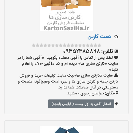
همت کارتن
تلفن:
09352485898
لطفا پس از تماس با آگهی دهنده بگویید: «آگهی شما را در
سایت «کارتن سازی ها» دیده ام و کد «آگهی-70» را اعلام
کنید»
سایت «کارتن سازی ها»،یک سایت تبلیغات خرید و فروش
کارتن جعبه و کارتن سازی ها و غیره است وهیچ‌گونه منفعت و
مسئولیتی در قبال معاملات شما ندارد.
مکان:
خراسان رضوی - مشهد
انتقال آگهی به اول لیست (افزایش بازدید)