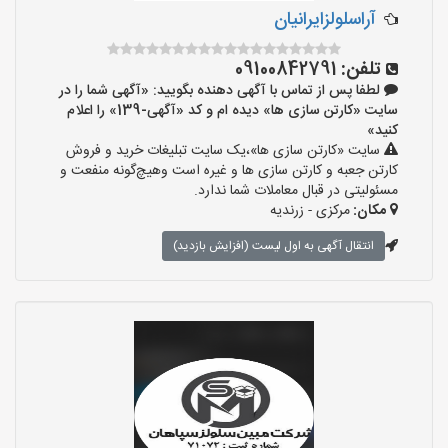
آراسلولزایرانیان
تلفن:
09100842791
لطفا پس از تماس با آگهی دهنده بگویید: «آگهی شما را در
سایت «کارتن سازی ها» دیده ام و کد «آگهی-139» را اعلام
کنید»
سایت «کارتن سازی ها»،یک سایت تبلیغات خرید و فروش
کارتن جعبه و کارتن سازی ها و غیره است وهیچ‌گونه منفعت و
مسئولیتی در قبال معاملات شما ندارد.
مکان:
مرکزی - زرندیه
انتقال آگهی به اول لیست (افزایش بازدید)