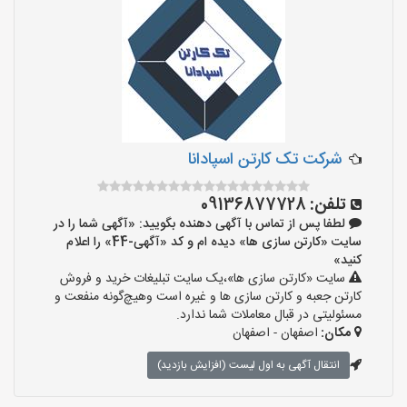
شرکت تک کارتن اسپادانا
تلفن:
09136877728
لطفا پس از تماس با آگهی دهنده بگویید: «آگهی شما را در
سایت «کارتن سازی ها» دیده ام و کد «آگهی-44» را اعلام
کنید»
سایت «کارتن سازی ها»،یک سایت تبلیغات خرید و فروش
کارتن جعبه و کارتن سازی ها و غیره است وهیچ‌گونه منفعت و
مسئولیتی در قبال معاملات شما ندارد.
مکان:
اصفهان - اصفهان
انتقال آگهی به اول لیست (افزایش بازدید)