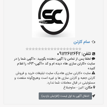
سام کارتن
تلفن:
09122612642
لطفا پس از تماس با آگهی دهنده بگویید: «آگهی شما را در
سایت «کارتن سازی ها» دیده ام و کد «آگهی-63» را اعلام
کنید»
سایت «کارتن سازی ها»،یک سایت تبلیغات خرید و فروش
کارتن جعبه و کارتن سازی ها و غیره است وهیچ‌گونه منفعت و
مسئولیتی در قبال معاملات شما ندارد.
مکان:
البرز - ساوجبلاغ
انتقال آگهی به اول لیست (افزایش بازدید)