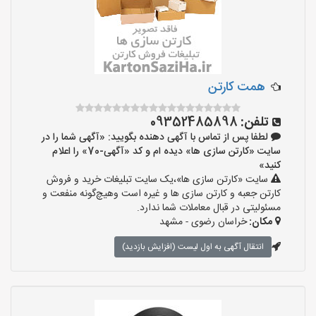
همت کارتن
تلفن:
09352485898
لطفا پس از تماس با آگهی دهنده بگویید: «آگهی شما را در
سایت «کارتن سازی ها» دیده ام و کد «آگهی-70» را اعلام
کنید»
سایت «کارتن سازی ها»،یک سایت تبلیغات خرید و فروش
کارتن جعبه و کارتن سازی ها و غیره است وهیچ‌گونه منفعت و
مسئولیتی در قبال معاملات شما ندارد.
مکان:
خراسان رضوی - مشهد
انتقال آگهی به اول لیست (افزایش بازدید)