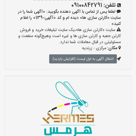
تلفن:
09100842791
لطفا پس از تماس با آگهی دهنده بگویید: «آگهی شما را در
سایت «کارتن سازی ها» دیده ام و کد «آگهی-139» را اعلام
کنید»
سایت «کارتن سازی ها»،یک سایت تبلیغات خرید و فروش
کارتن جعبه و کارتن سازی ها و غیره است وهیچ‌گونه منفعت و
مسئولیتی در قبال معاملات شما ندارد.
مکان:
مرکزی - زرندیه
انتقال آگهی به اول لیست (افزایش بازدید)