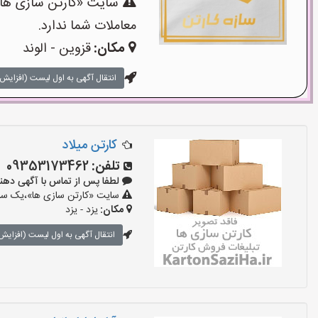
سایت «کارتن سازی ها»،
معاملات شما ندارد.
مکان:
قزوین - الوند
انتقال آگهی به اول لیست (افزایش 
کارتن میلاد
تلفن:
09353173462
لطفا پس از تماس با آگهی دهنده بگوی
سایت «کارتن سازی ها»،یک سایت
مکان:
یزد - یزد
انتقال آگهی به اول لیست (افزایش 