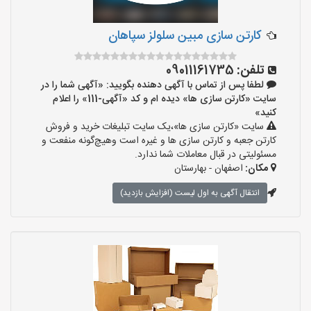
کارتن سازی مبین سلولز سپاهان
تلفن:
09011161735
لطفا پس از تماس با آگهی دهنده بگویید: «آگهی شما را در
سایت «کارتن سازی ها» دیده ام و کد «آگهی-111» را اعلام
کنید»
سایت «کارتن سازی ها»،یک سایت تبلیغات خرید و فروش
کارتن جعبه و کارتن سازی ها و غیره است وهیچ‌گونه منفعت و
مسئولیتی در قبال معاملات شما ندارد.
مکان:
اصفهان - بهارستان
انتقال آگهی به اول لیست (افزایش بازدید)