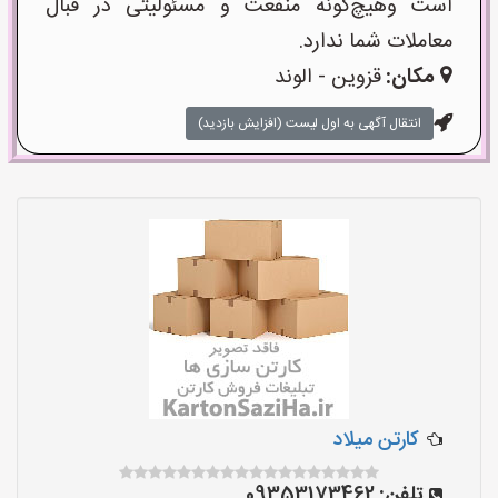
است وهیچ‌گونه منفعت و مسئولیتی در قبال
معاملات شما ندارد.
مکان:
قزوین - الوند
انتقال آگهی به اول لیست (افزایش بازدید)
کارتن میلاد
تلفن:
09353173462