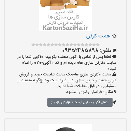
همت کارتن
تلفن:
09352485898
لطفا پس از تماس با آگهی دهنده بگویید: «آگهی شما را در
سایت «کارتن سازی ها» دیده ام و کد «آگهی-70» را اعلام
کنید»
سایت «کارتن سازی ها»،یک سایت تبلیغات خرید و فروش
کارتن جعبه و کارتن سازی ها و غیره است وهیچ‌گونه منفعت و
مسئولیتی در قبال معاملات شما ندارد.
مکان:
خراسان رضوی - مشهد
انتقال آگهی به اول لیست (افزایش بازدید)