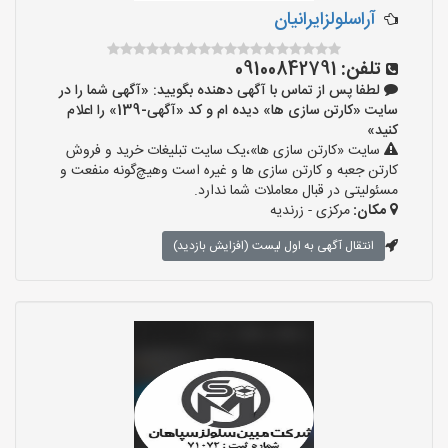
آراسلولزایرانیان
تلفن:
09100842791
لطفا پس از تماس با آگهی دهنده بگویید: «آگهی شما را در
سایت «کارتن سازی ها» دیده ام و کد «آگهی-139» را اعلام
کنید»
سایت «کارتن سازی ها»،یک سایت تبلیغات خرید و فروش
کارتن جعبه و کارتن سازی ها و غیره است وهیچ‌گونه منفعت و
مسئولیتی در قبال معاملات شما ندارد.
مکان:
مرکزی - زرندیه
انتقال آگهی به اول لیست (افزایش بازدید)