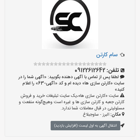
سام کارتن
تلفن:
09122612642
لطفا پس از تماس با آگهی دهنده بگویید: «آگهی شما را در
سایت «کارتن سازی ها» دیده ام و کد «آگهی-63» را اعلام
کنید»
سایت «کارتن سازی ها»،یک سایت تبلیغات خرید و فروش
کارتن جعبه و کارتن سازی ها و غیره است وهیچ‌گونه منفعت و
مسئولیتی در قبال معاملات شما ندارد.
مکان:
البرز - ساوجبلاغ
انتقال آگهی به اول لیست (افزایش بازدید)