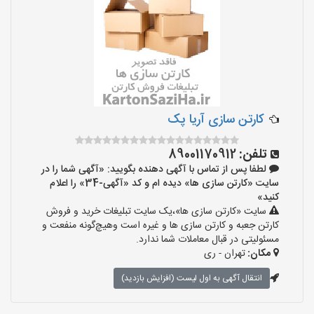
کارتن سازی آریا پک
تلفن:
89001170912
لطفا پس از تماس با آگهی دهنده بگویید: «آگهی شما را در
سایت «کارتن سازی ها» دیده ام و کد «آگهی-34» را اعلام
کنید»
سایت «کارتن سازی ها»،یک سایت تبلیغات خرید و فروش
کارتن جعبه و کارتن سازی ها و غیره است وهیچ‌گونه منفعت و
مسئولیتی در قبال معاملات شما ندارد.
مکان:
تهران - ری
انتقال آگهی به اول لیست (افزایش بازدید)