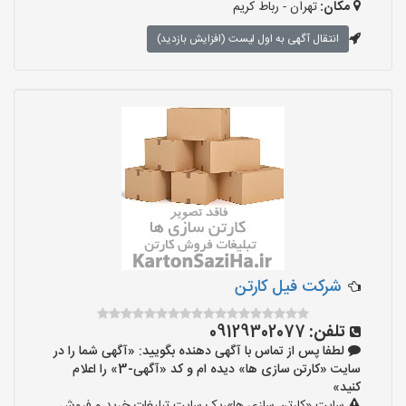
مکان:
تهران - رباط کریم
انتقال آگهی به اول لیست (افزایش بازدید)
شرکت فیل کارتن
تلفن:
09129302077
لطفا پس از تماس با آگهی دهنده بگویید: «آگهی شما را در
سایت «کارتن سازی ها» دیده ام و کد «آگهی-3» را اعلام
کنید»