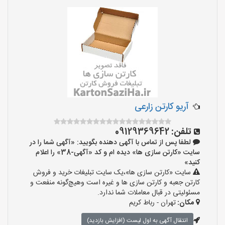
آریو کارتن زارعی
تلفن:
09129369642
لطفا پس از تماس با آگهی دهنده بگویید: «آگهی شما را در
سایت «کارتن سازی ها» دیده ام و کد «آگهی-38» را اعلام
کنید»
سایت «کارتن سازی ها»،یک سایت تبلیغات خرید و فروش
کارتن جعبه و کارتن سازی ها و غیره است وهیچ‌گونه منفعت و
مسئولیتی در قبال معاملات شما ندارد.
مکان:
تهران - رباط کریم
انتقال آگهی به اول لیست (افزایش بازدید)