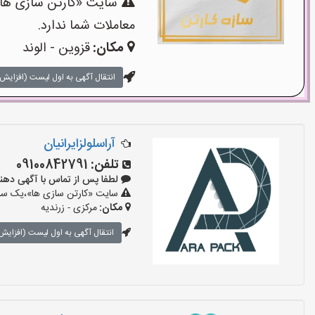
سایت «کارتن سازی ها»،
معاملات شما ندارد.
مکان:
قزوین - الوند
انتقال آگهی به اول لیست (افزایش 
آراسلولزایرانیان
تلفن:
09100842791
لطفا پس از تماس با آگهی دهنده بگوی
سایت «کارتن سازی ها»،یک سایت
مکان:
مرکزی - زرندیه
انتقال آگهی به اول لیست (افزایش 