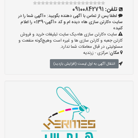
تلفن:
09100842791
لطفا پس از تماس با آگهی دهنده بگویید: «آگهی شما را در
سایت «کارتن سازی ها» دیده ام و کد «آگهی-139» را اعلام
کنید»
سایت «کارتن سازی ها»،یک سایت تبلیغات خرید و فروش
کارتن جعبه و کارتن سازی ها و غیره است وهیچ‌گونه منفعت و
مسئولیتی در قبال معاملات شما ندارد.
مکان:
مرکزی - زرندیه
انتقال آگهی به اول لیست (افزایش بازدید)