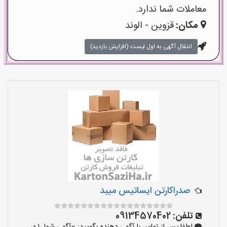
معاملات شما ندارد.
مکان:
قزوین - الوند
انتقال آگهی به اول لیست (افزایش بازدید)
صدراکارتن ایساتیس میبد
تلفن:
09134570402