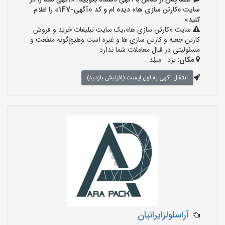
لطفا پس از تماس با آگهی دهنده بگویید: «آگهی شما را در
سایت «کارتن سازی ها» دیده ام و کد «آگهی-147» را اعلام
کنید»
سایت «کارتن سازی ها»،یک سایت تبلیغات خرید و فروش
کارتن جعبه و کارتن سازی ها و غیره است وهیچ‌گونه منفعت و
مسئولیتی در قبال معاملات شما ندارد.
مکان:
یزد - مِیبُد
انتقال آگهی به اول لیست (افزایش بازدید)
آراسلولزایرانیان