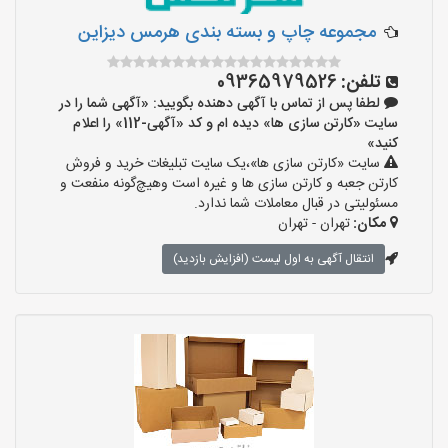
مجموعه چاپ و بسته بندی هرمس دیزاین
تلفن:
09365979526
لطفا پس از تماس با آگهی دهنده بگویید: «آگهی شما را در
سایت «کارتن سازی ها» دیده ام و کد «آگهی-112» را اعلام
کنید»
سایت «کارتن سازی ها»،یک سایت تبلیغات خرید و فروش
کارتن جعبه و کارتن سازی ها و غیره است وهیچ‌گونه منفعت و
مسئولیتی در قبال معاملات شما ندارد.
مکان:
تهران - تهران
انتقال آگهی به اول لیست (افزایش بازدید)