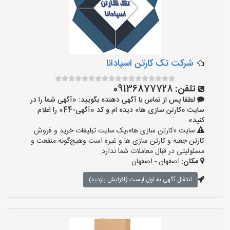
شرکت تک کارتن اسپادانا
تلفن:
09136877728
لطفا پس از تماس با آگهی دهنده بگویید: «آگهی شما را در
سایت «کارتن سازی ها» دیده ام و کد «آگهی-44» را اعلام
کنید»
سایت «کارتن سازی ها»،یک سایت تبلیغات خرید و فروش
کارتن جعبه و کارتن سازی ها و غیره است وهیچ‌گونه منفعت و
مسئولیتی در قبال معاملات شما ندارد.
مکان:
اصفهان - اصفهان
انتقال آگهی به اول لیست (افزایش بازدید)