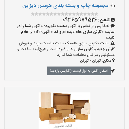
مجموعه چاپ و بسته بندی هرمس دیزاین
تلفن:
09365979526
لطفا پس از تماس با آگهی دهنده بگویید: «آگهی شما را در
سایت «کارتن سازی ها» دیده ام و کد «آگهی-112» را اعلام
کنید»
سایت «کارتن سازی ها»،یک سایت تبلیغات خرید و فروش
کارتن جعبه و کارتن سازی ها و غیره است وهیچ‌گونه منفعت و
مسئولیتی در قبال معاملات شما ندارد.
مکان:
تهران - تهران
انتقال آگهی به اول لیست (افزایش بازدید)