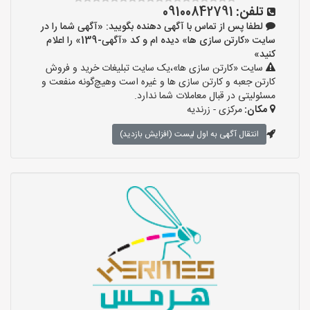
تلفن:
09100842791
لطفا پس از تماس با آگهی دهنده بگویید: «آگهی شما را در
سایت «کارتن سازی ها» دیده ام و کد «آگهی-139» را اعلام
کنید»
سایت «کارتن سازی ها»،یک سایت تبلیغات خرید و فروش
کارتن جعبه و کارتن سازی ها و غیره است وهیچ‌گونه منفعت و
مسئولیتی در قبال معاملات شما ندارد.
مکان:
مرکزی - زرندیه
انتقال آگهی به اول لیست (افزایش بازدید)