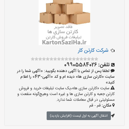
شرکت کارتن کار
تلفن:
09905584026
لطفا پس از تماس با آگهی دهنده بگویید: «آگهی شما را در
سایت «کارتن سازی ها» دیده ام و کد «آگهی-43» را اعلام
کنید»
سایت «کارتن سازی ها»،یک سایت تبلیغات خرید و فروش
کارتن جعبه و کارتن سازی ها و غیره است وهیچ‌گونه منفعت و
مسئولیتی در قبال معاملات شما ندارد.
مکان:
قم - قم
انتقال آگهی به اول لیست (افزایش بازدید)