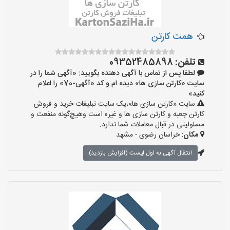
همت کارتن
تلفن:
09352485898
لطفا پس از تماس با آگهی دهنده بگویید: «آگهی شما را در
سایت «کارتن سازی ها» دیده ام و کد «آگهی-70» را اعلام
کنید»
سایت «کارتن سازی ها»،یک سایت تبلیغات خرید و فروش
کارتن جعبه و کارتن سازی ها و غیره است وهیچ‌گونه منفعت و
مسئولیتی در قبال معاملات شما ندارد.
مکان:
خراسان رضوی - مشهد
انتقال آگهی به اول لیست (افزایش بازدید)