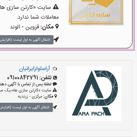
سایت «کارتن سازی ها»،
معاملات شما ندارد.
مکان:
قزوین - الوند
انتقال آگهی به اول لیست (افزایش 
آراسلولزایرانیان
تلفن:
09100842791
لطفا پس از تماس با آگهی دهنده بگوی
سایت «کارتن سازی ها»،یک سایت
مکان:
مرکزی - زرندیه
انتقال آگهی به اول لیست (افزایش 