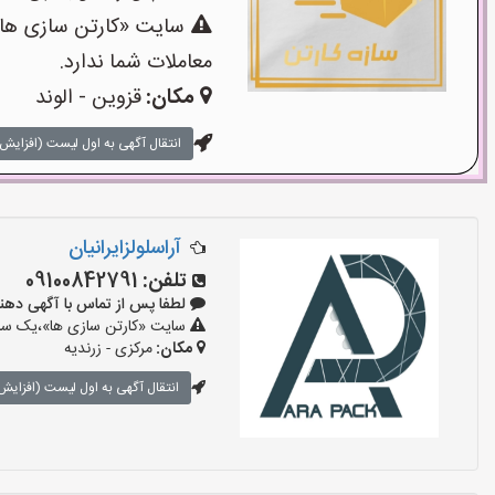
سایت «کارتن سازی ها»،
معاملات شما ندارد.
مکان:
قزوین - الوند
انتقال آگهی به اول لیست (افزایش 
آراسلولزایرانیان
تلفن:
09100842791
لطفا پس از تماس با آگهی دهنده بگوی
سایت «کارتن سازی ها»،یک سایت
مکان:
مرکزی - زرندیه
انتقال آگهی به اول لیست (افزایش 