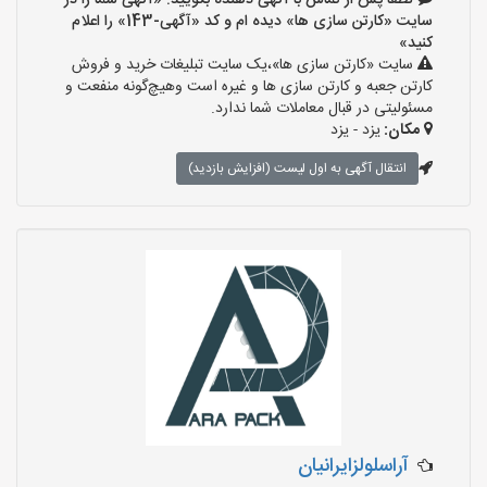
لطفا پس از تماس با آگهی دهنده بگویید: «آگهی شما را در
سایت «کارتن سازی ها» دیده ام و کد «آگهی-143» را اعلام
کنید»
سایت «کارتن سازی ها»،یک سایت تبلیغات خرید و فروش
کارتن جعبه و کارتن سازی ها و غیره است وهیچ‌گونه منفعت و
مسئولیتی در قبال معاملات شما ندارد.
مکان:
یزد - یزد
انتقال آگهی به اول لیست (افزایش بازدید)
آراسلولزایرانیان