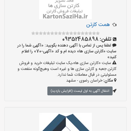
همت کارتن
تلفن:
09352485898
لطفا پس از تماس با آگهی دهنده بگویید: «آگهی شما را در
سایت «کارتن سازی ها» دیده ام و کد «آگهی-70» را اعلام
کنید»
سایت «کارتن سازی ها»،یک سایت تبلیغات خرید و فروش
کارتن جعبه و کارتن سازی ها و غیره است وهیچ‌گونه منفعت و
مسئولیتی در قبال معاملات شما ندارد.
مکان:
خراسان رضوی - مشهد
انتقال آگهی به اول لیست (افزایش بازدید)