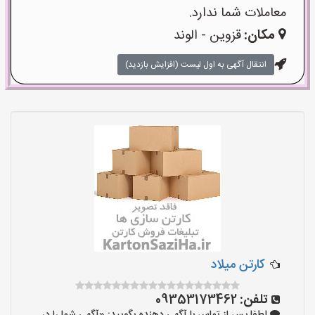
معاملات شما ندارد.
مکان:
قزوین - الوند
انتقال آگهی به اول لیست (افزایش بازدید)
کارتن میلاد
تلفن:
09353173462