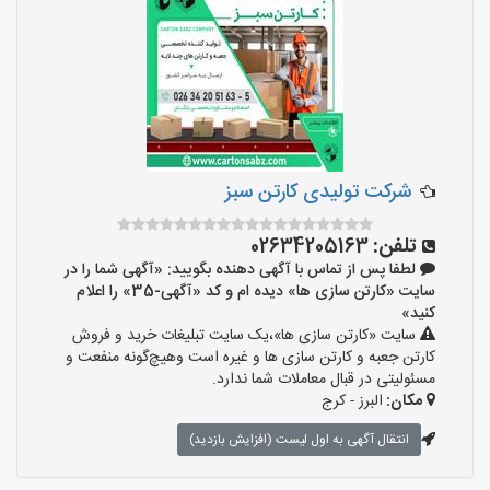
شرکت تولیدی کارتن سبز
تلفن:
02634205163
لطفا پس از تماس با آگهی دهنده بگویید: «آگهی شما را در
سایت «کارتن سازی ها» دیده ام و کد «آگهی-35» را اعلام
کنید»
سایت «کارتن سازی ها»،یک سایت تبلیغات خرید و فروش
کارتن جعبه و کارتن سازی ها و غیره است وهیچ‌گونه منفعت و
مسئولیتی در قبال معاملات شما ندارد.
مکان:
البرز - کرج
انتقال آگهی به اول لیست (افزایش بازدید)