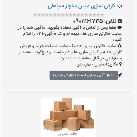
کارتن سازی مبین سلولز سپاهان
تلفن:
09011161735
لطفا پس از تماس با آگهی دهنده بگویید: «آگهی شما را در
سایت «کارتن سازی ها» دیده ام و کد «آگهی-111» را اعلام
کنید»
سایت «کارتن سازی ها»،یک سایت تبلیغات خرید و فروش
کارتن جعبه و کارتن سازی ها و غیره است وهیچ‌گونه منفعت و
مسئولیتی در قبال معاملات شما ندارد.
مکان:
اصفهان - بهارستان
انتقال آگهی به اول لیست (افزایش بازدید)